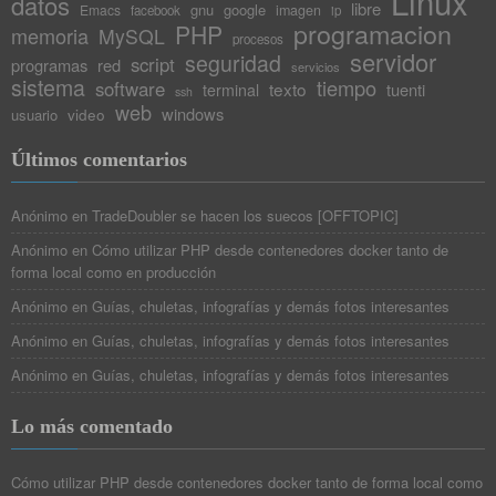
Linux
datos
libre
gnu
google
Emacs
imagen
facebook
ip
programacion
PHP
memoria
MySQL
procesos
servidor
seguridad
script
programas
red
servicios
sistema
tiempo
software
texto
tuenti
terminal
ssh
web
windows
video
usuario
Últimos comentarios
Anónimo
en
TradeDoubler se hacen los suecos [OFFTOPIC]
Anónimo
en
Cómo utilizar PHP desde contenedores docker tanto de
forma local como en producción
Anónimo
en
Guías, chuletas, infografías y demás fotos interesantes
Anónimo
en
Guías, chuletas, infografías y demás fotos interesantes
Anónimo
en
Guías, chuletas, infografías y demás fotos interesantes
Lo más comentado
Cómo utilizar PHP desde contenedores docker tanto de forma local como