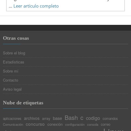
…
Leer artículo completo
Otras cosas
Sobre el blog
Estadísticas
Sobre mí
Contacto
Aviso legal
Nube de etiquetas
Bash
c
codigo
base
archivos
array
aplicaciones
comandos
concurso
conexión
Comunicación
configuración
consola
correo