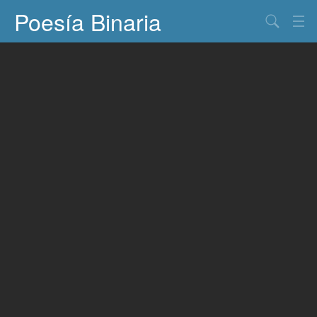
Poesía Binaria
Buscar
Información
Documentos
Entretenimiento
Contacto