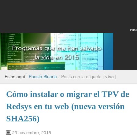
Publi
Estás aquí :
Poesía Binaria
/
Posts con la etiqueta [
visa
]
Cómo instalar o migrar el TPV de
Redsys en tu web (nueva versión
SHA256)
23 noviembre, 2015