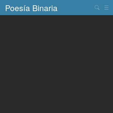
Poesía Binaria
Buscar
Información
Documentos
Entretenimiento
Contacto