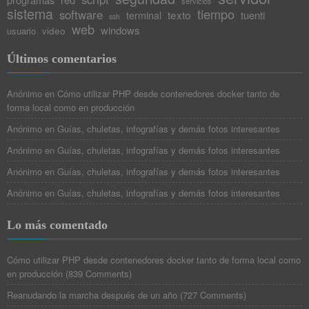
servicios
sistema
tiempo
software
texto
tuenti
terminal
ssh
web
windows
video
usuario
Últimos comentarios
Anónimo
en
Cómo utilizar PHP desde contenedores docker tanto de
forma local como en producción
Anónimo
en
Guías, chuletas, infografías y demás fotos interesantes
Anónimo
en
Guías, chuletas, infografías y demás fotos interesantes
Anónimo
en
Guías, chuletas, infografías y demás fotos interesantes
Anónimo
en
Guías, chuletas, infografías y demás fotos interesantes
Lo más comentado
Cómo utilizar PHP desde contenedores docker tanto de forma local como
en producción
(
839 Comments
)
Reanudando la marcha después de un año
(
727 Comments
)