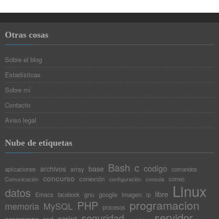
Otras cosas
Sobre el blog
Estadísticas
Sobre mí
Contacto
Aviso legal
Nube de etiquetas
Bash
c
codigo
base
archivos
array
aplicaciones
comandos
concurso
conexión
Comunicación
configuración
consola
correo
Linux
datos
libre
gnu
google
Emacs
imagen
facebook
ip
programacion
PHP
memoria
MySQL
procesos
servidor
seguridad
script
programas
red