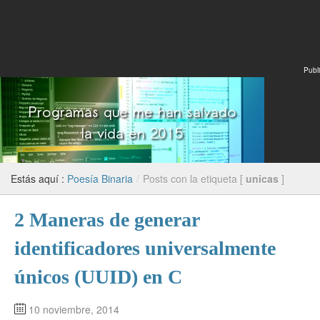
Publi
Estás aquí :
Poesía Binaria
/
Posts con la etiqueta [
unicas
]
2 Maneras de generar
identificadores universalmente
únicos (UUID) en C
10 noviembre, 2014