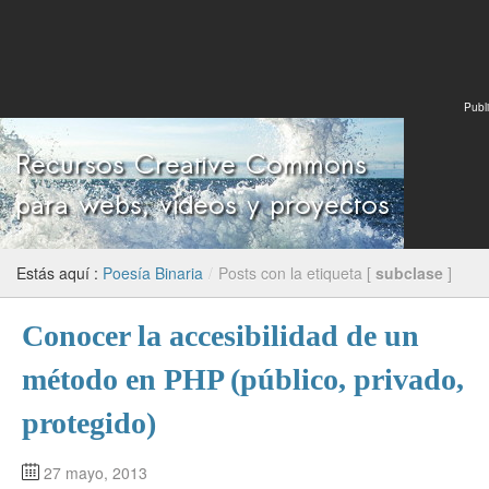
Publi
Estás aquí :
Poesía Binaria
/
Posts con la etiqueta [
subclase
]
Conocer la accesibilidad de un
método en PHP (público, privado,
protegido)
27 mayo, 2013