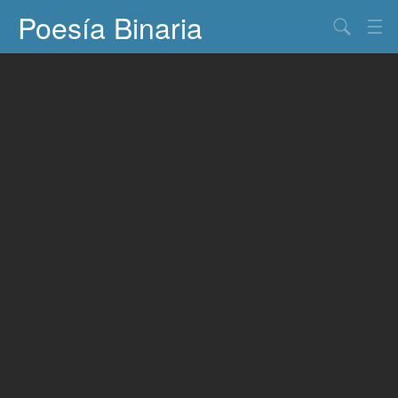
Poesía Binaria
Buscar
Información
Documentos
Entretenimiento
Contacto