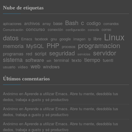
Nube de etiquetas
Bash
c
codigo
base
archivos
array
aplicaciones
comandos
concurso
conexión
Comunicación
configuración
consola
correo
Linux
datos
libre
gnu
google
Emacs
imagen
facebook
ip
programacion
PHP
memoria
MySQL
procesos
servidor
seguridad
script
programas
red
servicios
sistema
tiempo
software
texto
tuenti
terminal
ssh
web
windows
video
usuario
Últimos comentarios
Anónimo
en
Aprende a utilizar Emacs. Abre tu mente, desdobla tus
dedos, trabaja a gusto y sé productivo
Anónimo
en
Aprende a utilizar Emacs. Abre tu mente, desdobla tus
dedos, trabaja a gusto y sé productivo
Anónimo
en
Aprende a utilizar Emacs. Abre tu mente, desdobla tus
dedos, trabaja a gusto y sé productivo