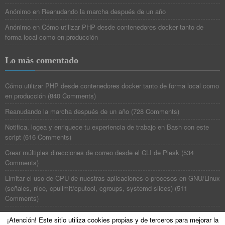
Anónimo
en
Reanudando la marcha después de un año
Anónimo
en
Cómo utilizar PHP desde contenedores docker tanto de
forma local como en producción
Lo más comentado
Cómo utilizar PHP desde contenedores docker tanto de forma local como
en producción
(
840 Comments
)
Reanudando la marcha después de un año
(
728 Comments
)
Notifica, logea y enriquece tu experiencia de trabajo en Bash con este
script
(
616 Comments
)
Crear múltiples direcciones de correo desde el CLI de Plesk
(
534
Comments
)
Limitar el uso de CPU de nuestras aplicaciones o procesos en GNU/Linux
(señales, nice, cpulimit/cputool, cgroups, systemd slices)
(
511
Comments
)
¡Atención! Este sitio utiliza cookies propias y de terceros para mejorar la