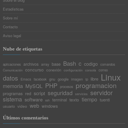
Sobre el blog
Estadísticas
Sobre mí
Contacto
Aviso legal
Nube de etiquetas
Bash
c
codigo
base
archivos
array
aplicaciones
comandos
concurso
conexión
Comunicación
configuración
consola
correo
Linux
datos
libre
gnu
google
Emacs
imagen
facebook
ip
programacion
PHP
memoria
MySQL
procesos
servidor
seguridad
script
programas
red
servicios
sistema
tiempo
software
texto
tuenti
terminal
ssh
web
windows
video
usuario
Últimos comentarios