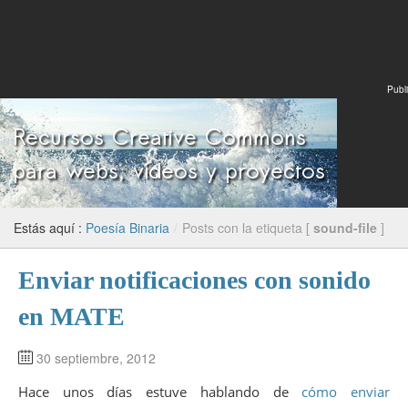
Publi
Estás aquí :
Poesía Binaria
/
Posts con la etiqueta [
sound-file
]
Enviar notificaciones con sonido
en MATE
30 septiembre, 2012
Hace unos días estuve hablando de
cómo enviar