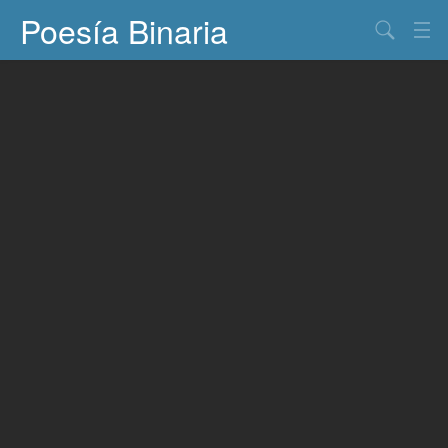
Poesía Binaria
Buscar
Información
Documentos
Entretenimiento
Contacto