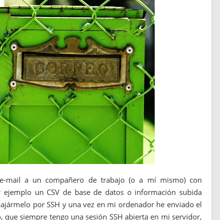
n e-mail a un compañero de trabajo (o a mí mismo) con
or ejemplo un CSV de base de datos o información subida
 bajármelo por SSH y una vez en mi ordenador he enviado el
, que siempre tengo una sesión SSH abierta en mi servidor,