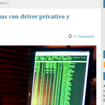
sion
]
s con driver privativo y
17 Comments
A
c
l
E