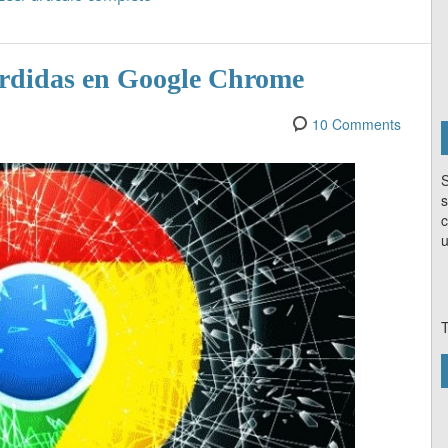
erdidas en Google Chrome
10 Comments
S
s
c
u
T