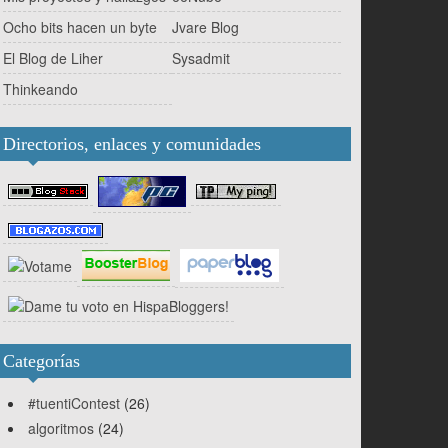
Ocho bits hacen un byte
Jvare Blog
El Blog de Liher
Sysadmit
Thinkeando
Directorios, enlaces y comunidades
Categorías
#tuentiContest
(26)
algoritmos
(24)