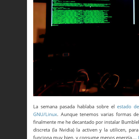
La semana pasada hablaba sobre el
estado de
GNU/Linux
. Aunque tenemos varias formas de 
finalmente me he decantado por instalar Bumblebe
discreta (la Nvidia) la activen y la utilicen, pa
funciona muy bien, y consume menos energía.…