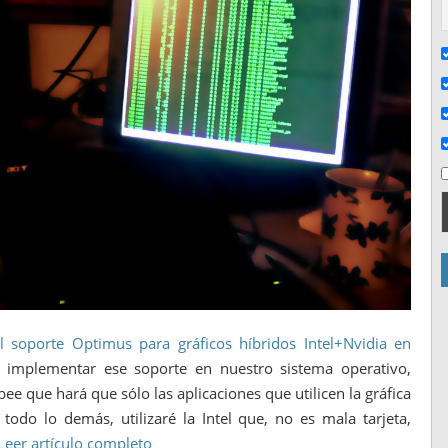
l soporte Optimus para gráficos híbridos Intel+Nvidia en
implementar ese soporte en nuestro sistema operativo,
e que hará que sólo las aplicaciones que utilicen la gráfica
ra todo lo demás, utilizaré la Intel que, no es mala tarjeta,
Leer artículo completo