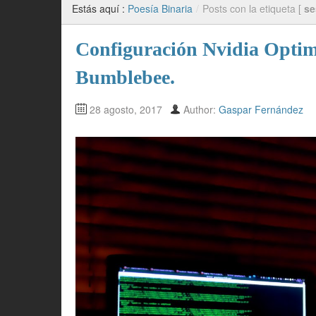
Estás aquí :
Poesía Binaria
/
Posts con la etiqueta [
se
Configuración Nvidia Optimu
Bumblebee.
28 agosto, 2017
Author:
Gaspar Fernández