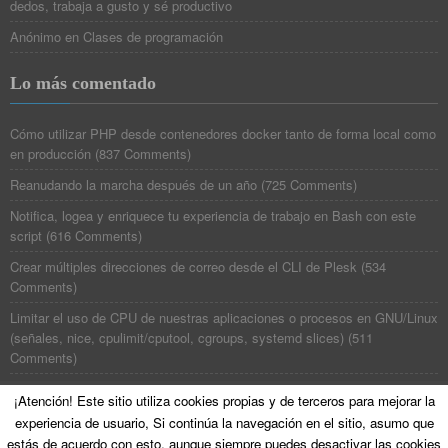
dedos, trabaja a gusto y sé productivo
Anónimo
en
Clases de programación
Lo más comentado
Cómo utilizar PHP desde contenedores docker tanto de forma local como
en producción
(
837 Comments
)
Reanudando la marcha después de un año
(
725 Comments
)
Notifica, logea y enriquece tu experiencia de trabajo en Bash con este
script
(
616 Comments
)
Crear múltiples direcciones de correo desde el CLI de Plesk
(
534
Comments
)
Limitar el uso de CPU de nuestras aplicaciones o procesos en GNU/Linux
(señales, nice, cpulimit/cputool, cgroups, systemd slices)
(
511
Comments
)
¡Atención! Este sitio utiliza cookies propias y de terceros para mejorar la
experiencia de usuario, Si continúa la navegación en el sitio, asumo que
©
Poesía Binaria
All Rights Reserved. Theme zAlive by
zenoven
.
estás de acuerdo con esto, aunque siempre puedes desactivar las cookies