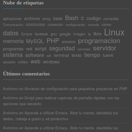
Nube de etiquetas
Bash
c
codigo
base
archivos
array
aplicaciones
comandos
concurso
conexión
Comunicación
configuración
consola
correo
Linux
datos
libre
gnu
google
Emacs
imagen
facebook
ip
programacion
PHP
memoria
MySQL
procesos
servidor
seguridad
script
programas
red
servicios
sistema
tiempo
software
texto
tuenti
terminal
ssh
web
windows
video
usuario
Últimos comentarios
Anónimo
en
Almacén de configuración para pequeños proyectos en PHP
Anónimo
en
Script para realizar capturas de pantalla rápidas con las
opciones que necesito
Anónimo
en
Aprende a utilizar Emacs. Abre tu mente, desdobla tus
dedos, trabaja a gusto y sé productivo
Anónimo
en
Aprende a utilizar Emacs. Abre tu mente, desdobla tus