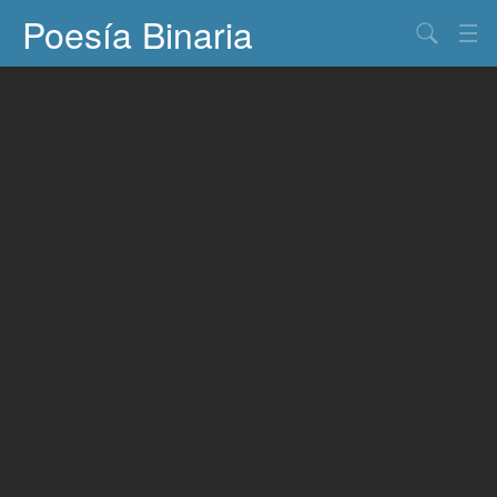
Poesía Binaria
Buscar
Información
Documentos
Entretenimiento
Contacto