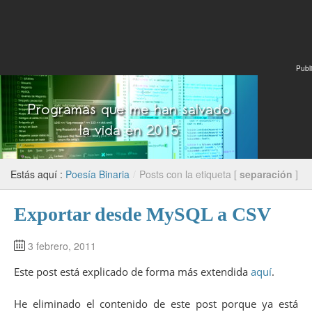
Publi
Estás aquí :
Poesía Binaria
/
Posts con la etiqueta [
separación
]
Exportar desde MySQL a CSV
3 febrero, 2011
Este post está explicado de forma más extendida
aquí
.
He eliminado el contenido de este post porque ya está