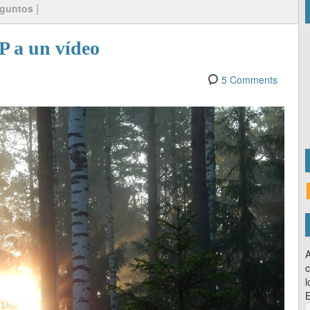
eguntos
]
P a un vídeo
5 Comments
A
c
l
E