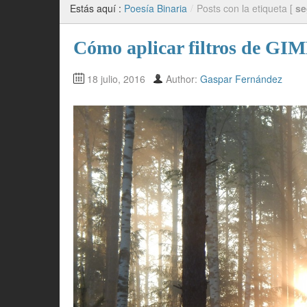
Estás aquí :
Poesía Binaria
/
Posts con la etiqueta [
s
Cómo aplicar filtros de GIM
18 julio, 2016
Author:
Gaspar Fernández