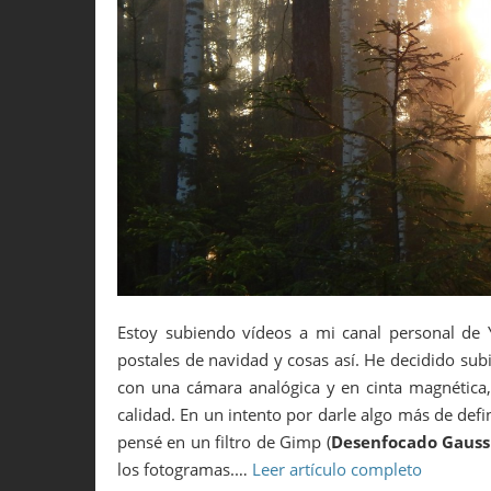
Estoy subiendo vídeos a mi canal personal de 
postales de navidad y cosas así. He decidido sub
con una cámara analógica y en cinta magnética,
calidad. En un intento por darle algo más de def
pensé en un filtro de Gimp (
Desenfocado Gaussi
los fotogramas.…
Leer artículo completo