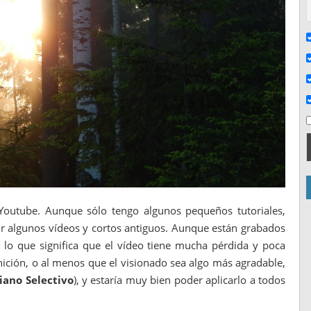
Youtube. Aunque sólo tengo algunos pequeños tutoriales,
ir algunos vídeos y cortos antiguos. Aunque están grabados
 lo que significa que el vídeo tiene mucha pérdida y poca
inición, o al menos que el visionado sea algo más agradable,
ano Selectivo
), y estaría muy bien poder aplicarlo a todos