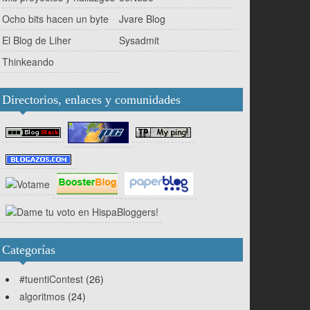
Ocho bits hacen un byte
Jvare Blog
El Blog de Liher
Sysadmit
Thinkeando
Directorios, enlaces y comunidades
Categorías
#tuentiContest
(26)
algoritmos
(24)