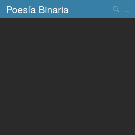
Poesía Binaria
Buscar
Información
Documentos
Entretenimiento
Contacto