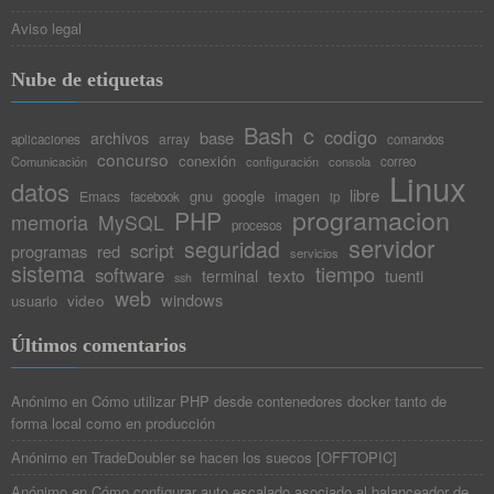
Aviso legal
Nube de etiquetas
Bash
c
codigo
base
archivos
array
aplicaciones
comandos
concurso
conexión
Comunicación
configuración
consola
correo
Linux
datos
libre
gnu
google
Emacs
imagen
facebook
ip
programacion
PHP
memoria
MySQL
procesos
servidor
seguridad
script
programas
red
servicios
sistema
tiempo
software
texto
tuenti
terminal
ssh
web
windows
video
usuario
Últimos comentarios
Anónimo
en
Cómo utilizar PHP desde contenedores docker tanto de
forma local como en producción
Anónimo
en
TradeDoubler se hacen los suecos [OFFTOPIC]
Anónimo
en
Cómo configurar auto escalado asociado al balanceador de