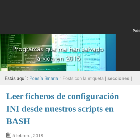
Publi
Estás aquí :
Poesía Binaria
/
Posts con la etiqueta [
secciones
]
Leer ficheros de configuración
INI desde nuestros scripts en
BASH
5 febrero, 2018