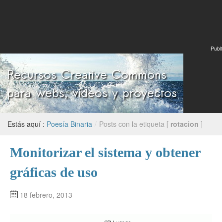
Publi
Estás aquí :
Poesía Binaria
/
Posts con la etiqueta [
rotacion
]
Monitorizar el sistema y obtener
gráficas de uso
18 febrero, 2013