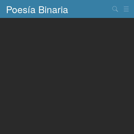
Poesía Binaria
Buscar
Información
Documentos
Entretenimiento
Contacto