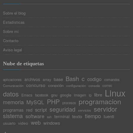
Sobre el blog
Estadísticas
Sobre mí
Contacto
Aviso legal
Nube de etiquetas
Bash
c
codigo
base
archivos
array
aplicaciones
comandos
concurso
conexión
Comunicación
configuración
consola
correo
Linux
datos
libre
gnu
google
Emacs
imagen
facebook
ip
programacion
PHP
memoria
MySQL
procesos
servidor
seguridad
script
programas
red
servicios
sistema
tiempo
software
texto
tuenti
terminal
ssh
web
windows
video
usuario