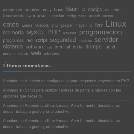
Bash
c
codigo
base
archivos
array
aplicaciones
comandos
concurso
conexión
Comunicación
configuración
consola
correo
Linux
datos
libre
gnu
google
Emacs
imagen
facebook
ip
programacion
PHP
memoria
MySQL
procesos
servidor
seguridad
script
programas
red
servicios
sistema
tiempo
software
texto
tuenti
terminal
ssh
web
windows
video
usuario
Últimos comentarios
Anónimo
en
Almacén de configuración para pequeños proyectos en PHP
Anónimo
en
Script para realizar capturas de pantalla rápidas con las
opciones que necesito
Anónimo
en
Aprende a utilizar Emacs. Abre tu mente, desdobla tus
dedos, trabaja a gusto y sé productivo
Anónimo
en
Aprende a utilizar Emacs. Abre tu mente, desdobla tus
dedos, trabaja a gusto y sé productivo