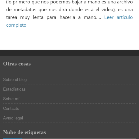
(lo primero que nos podemos bajar a mano es una archivo
de metadatos que nos dirá dónde está el vídeo), es una
tarea muy lenta para hacerla a mano.…
Leer artículo
completo
Otras cosas
Sobre el blog
Estadísticas
Sobre mí
Contacto
Aviso legal
Nube de etiquetas