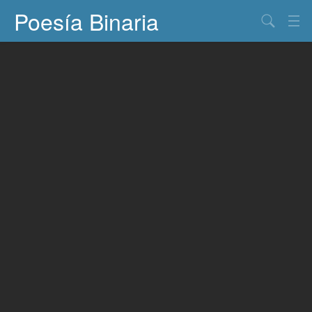
Poesía Binaria
Buscar
Información
Documentos
Entretenimiento
Contacto