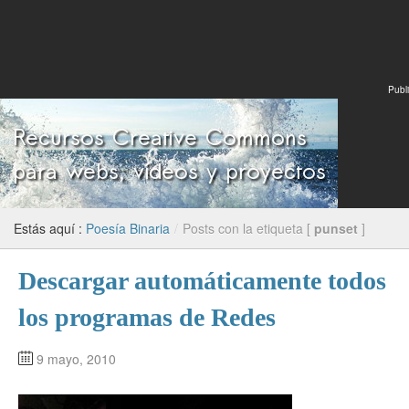
Publi
Estás aquí :
Poesía Binaria
/
Posts con la etiqueta [
punset
]
Descargar automáticamente todos
los programas de Redes
9 mayo, 2010