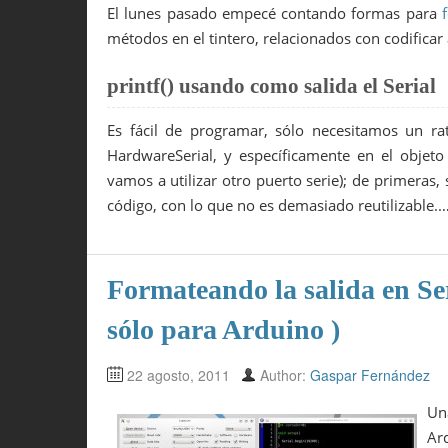
El lunes pasado empecé contando formas para
métodos en el tintero, relacionados con codificar 
printf() usando como salida el Serial
Es fácil de programar, sólo necesitamos un rat
HardwareSerial, y específicamente en el obje
vamos a utilizar otro puerto serie); de primeras
código, con lo que no es demasiado reutilizable.
Formateando la salida en Ser
sólo para Arduino )
22 agosto, 2011
Author:
Gaspar Fernández
Un
Ard