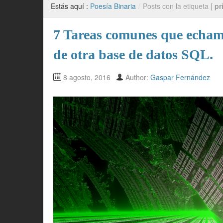
Estás aquí :
Poesía Binaria
/
Posts con la etiqueta [
pr
7 Tareas comunes que echam
de otra base de datos SQL.
8 agosto, 2016
Author:
Gaspar Fernández