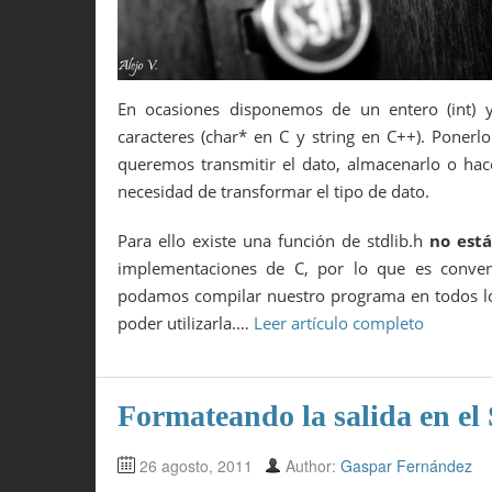
En ocasiones disponemos de un entero (int)
caracteres (char* en C y string en C++). Ponerlo 
queremos transmitir el dato, almacenarlo o ha
necesidad de transformar el tipo de dato.
Para ello existe una función de stdlib.h
no est
implementaciones de C, por lo que es conven
podamos compilar nuestro programa en todos lo
poder utilizarla.…
Leer artículo completo
Formateando la salida en el 
26 agosto, 2011
Author:
Gaspar Fernández