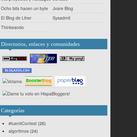
Ocho bits hacen un byte
Jvare Blog
El Blog de Liher
Sysadmit
Thinkeando
Directorios, enlaces y comunidades
Categorías
#tuentiContest
(26)
algoritmos
(24)