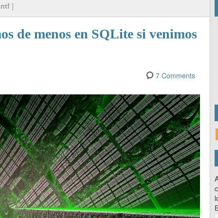
intf
]
os de menos en SQLite si venimos
7 Comments
A
c
l
E