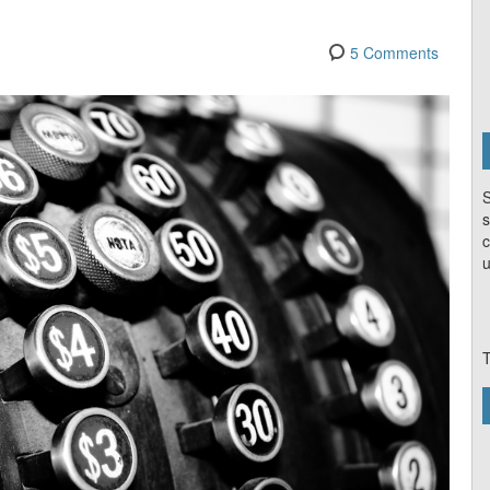
5 Comments
S
s
c
u
T