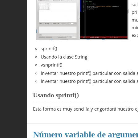
só
pr
muy
mí
exp
sprintf()
Usando la clase String
vsnprintf()
Inventar nuestro printf() particular con salida
Inventar nuestro printf() particular con salida a
Usando sprintf()
Esta forma es muy sencilla y engordará nuestro
Número variable de argumen