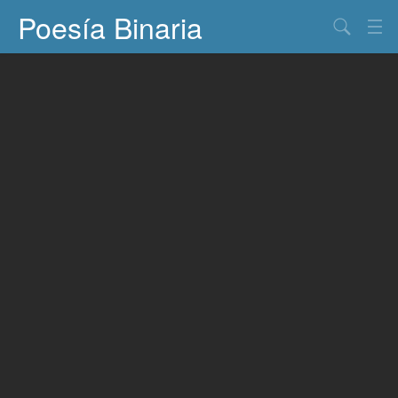
Poesía Binaria
Buscar
Información
Documentos
Entretenimiento
Contacto