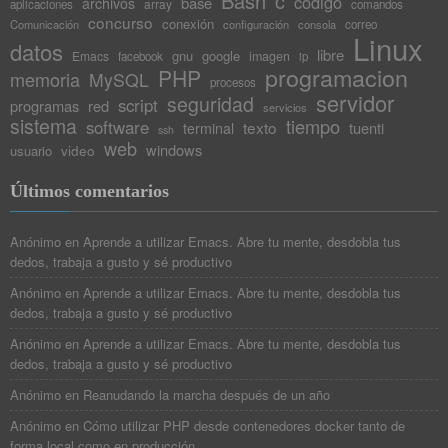
Bash
c
codigo
base
archivos
array
aplicaciones
comandos
concurso
conexión
Comunicación
configuración
consola
correo
Linux
datos
libre
gnu
google
Emacs
imagen
facebook
ip
programacion
PHP
memoria
MySQL
procesos
servidor
seguridad
script
programas
red
servicios
sistema
tiempo
software
texto
tuenti
terminal
ssh
web
windows
video
usuario
Últimos comentarios
Anónimo
en
Aprende a utilizar Emacs. Abre tu mente, desdobla tus
dedos, trabaja a gusto y sé productivo
Anónimo
en
Aprende a utilizar Emacs. Abre tu mente, desdobla tus
dedos, trabaja a gusto y sé productivo
Anónimo
en
Aprende a utilizar Emacs. Abre tu mente, desdobla tus
dedos, trabaja a gusto y sé productivo
Anónimo
en
Reanudando la marcha después de un año
Anónimo
en
Cómo utilizar PHP desde contenedores docker tanto de
forma local como en producción