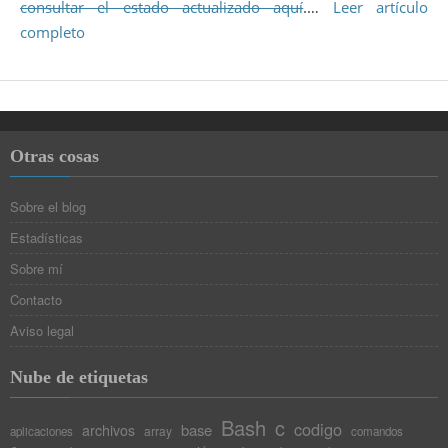
consultar el estado actualizado aquí
.…
Leer artículo
completo
Otras cosas
Sobre el blog
Estadísticas
Sobre mí
Contacto
Aviso legal
Nube de etiquetas
Bash
c
codigo
base
archivos
array
aplicaciones
comandos