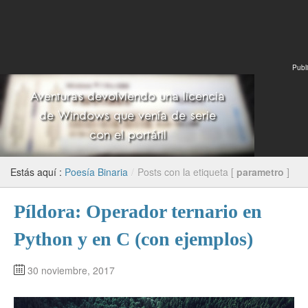
Publi
Estás aquí :
Poesía Binaria
/
Posts con la etiqueta [
parametro
]
Píldora: Operador ternario en
Python y en C (con ejemplos)
30 noviembre, 2017