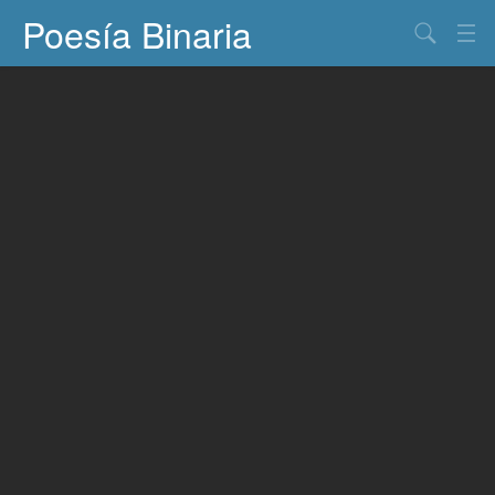
Poesía Binaria
Buscar
Información
Documentos
Entretenimiento
Contacto