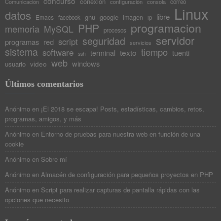
concurso
conexión
Comunicación
configuración
consola
correo
Linux
datos
libre
gnu
google
Emacs
imagen
facebook
ip
programacion
PHP
memoria
MySQL
procesos
servidor
seguridad
script
programas
red
servicios
sistema
tiempo
software
texto
tuenti
terminal
ssh
web
windows
video
usuario
Últimos comentarios
Anónimo
en
¡El 2018 se escapa! Posts, estadísticas, cambios, retos,
programas, amigos, y más
Anónimo
en
Entorno de pruebas para nuestra web en función de una
cookie
Anónimo
en
Sobre mí
Anónimo
en
Almacén de configuración para pequeños proyectos en PHP
Anónimo
en
Script para realizar capturas de pantalla rápidas con las
opciones que necesito