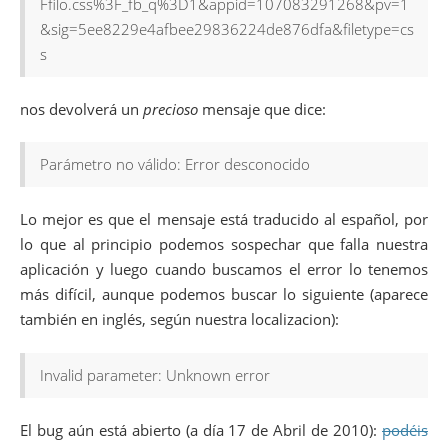
Ffilo.css%3F_fb_q%3D1&appid=107083291268&pv=1
&sig=5ee8229e4afbee29836224de876dfa&filetype=cs
s
nos devolverá un
precioso
mensaje que dice:
Parámetro no válido: Error desconocido
Lo mejor es que el mensaje está traducido al español, por
lo que al principio podemos sospechar que falla nuestra
aplicación y luego cuando buscamos el error lo tenemos
más difícil, aunque podemos buscar lo siguiente (aparece
también en inglés, según nuestra localizacion):
Invalid parameter: Unknown error
El bug aún está abierto (a día 17 de Abril de 2010):
podéis