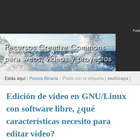
Publi
Estás aquí :
Poesía Binaria
/
Posts con la etiqueta [
multicapa
]
Edición de vídeo en GNU/Linux
con software libre, ¿qué
características necesito para
editar vídeo?