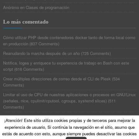
Anónimo
en
Clases de programación
Lo más comentado
Cómo utilizar PHP desde contenedores docker tanto de forma local como
en producción
(
837 Comments
)
Reanudando la marcha después de un año
(
725 Comments
)
Notifica, logea y enriquece tu experiencia de trabajo en Bash con este
script
(
616 Comments
)
Crear múltiples direcciones de correo desde el CLI de Plesk
(
534
Comments
)
Limitar el uso de CPU de nuestras aplicaciones o procesos en GNU/Linux
(señales, nice, cpulimit/cputool, cgroups, systemd slices)
(
511
Comments
)
¡Atención! Este sitio utiliza cookies propias y de terceros para mejorar la
experiencia de usuario, Si continúa la navegación en el sitio, asumo que
©
Poesía Binaria
All Rights Reserved. Theme zAlive by
zenoven
.
estás de acuerdo con esto, aunque siempre puedes desactivar las cookies