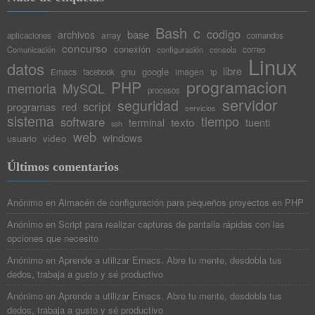
Bash
c
codigo
base
archivos
array
aplicaciones
comandos
concurso
conexión
Comunicación
configuración
consola
correo
Linux
datos
libre
gnu
google
Emacs
imagen
facebook
ip
programacion
PHP
memoria
MySQL
procesos
servidor
seguridad
script
programas
red
servicios
sistema
tiempo
software
texto
tuenti
terminal
ssh
web
windows
video
usuario
Últimos comentarios
Anónimo
en
Almacén de configuración para pequeños proyectos en PHP
Anónimo
en
Script para realizar capturas de pantalla rápidas con las
opciones que necesito
Anónimo
en
Aprende a utilizar Emacs. Abre tu mente, desdobla tus
dedos, trabaja a gusto y sé productivo
Anónimo
en
Aprende a utilizar Emacs. Abre tu mente, desdobla tus
dedos, trabaja a gusto y sé productivo