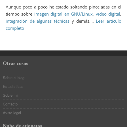
Aunque poco a poco he estado soltando pinceladas en el
tiempo sobre
imagen digital en GNU/Linux
,
vídeo digital
,
integración de algunas técnicas
y demás.…
Leer artículo
completo
Otras cosas
Sobre el blog
Estadísticas
Sobre mí
Contacto
Aviso legal
Nube de etiquetas