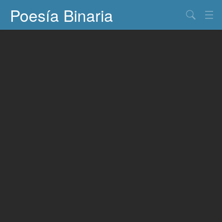
Poesía Binaria
Buscar
Información
Documentos
Entretenimiento
Contacto