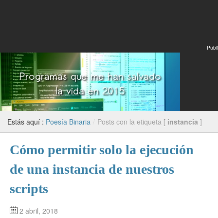
Publi
Estás aquí :
Poesía Binaria
/
Posts con la etiqueta [
instancia
]
Cómo permitir solo la ejecución
de una instancia de nuestros
scripts
2 abril, 2018