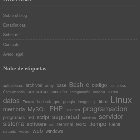
Sobre el blog
Estadísticas
Sobre mí
Contacto
Aviso legal
Nube de etiquetas
Bash
c
codigo
base
archivos
array
aplicaciones
comandos
concurso
conexión
Comunicación
configuración
consola
correo
Linux
datos
libre
gnu
google
Emacs
imagen
facebook
ip
programacion
PHP
memoria
MySQL
procesos
servidor
seguridad
script
programas
red
servicios
sistema
tiempo
software
texto
tuenti
terminal
ssh
web
windows
video
usuario