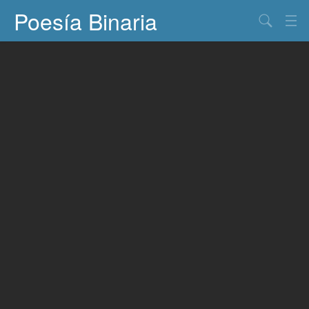
Poesía Binaria
Buscar
Información
Documentos
Entretenimiento
Contacto