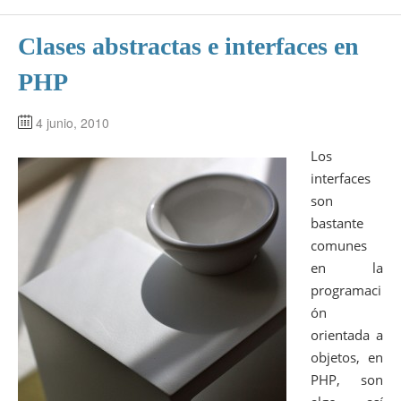
Clases abstractas e interfaces en
PHP
4 junio, 2010
Los
interfaces
son
bastante
comunes
en la
programaci
ón
orientada a
objetos, en
PHP, son