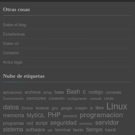
Otras cosas
Sobre el blog
Estadísticas
Sobre mí
Contacto
Aviso legal
Nube de etiquetas
Bash
c
codigo
base
archivos
array
aplicaciones
comandos
concurso
conexión
Comunicación
configuración
consola
correo
Linux
datos
libre
gnu
google
Emacs
imagen
facebook
ip
programacion
PHP
memoria
MySQL
procesos
servidor
seguridad
script
programas
red
servicios
sistema
tiempo
software
texto
tuenti
terminal
ssh