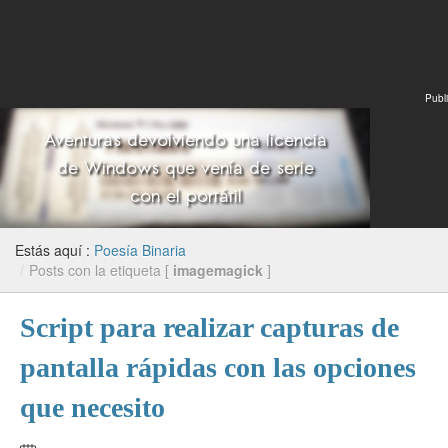
Publi
Estás aquí :
Poesía Binaria
/
Posts con la etiqueta [
imagemagick
]
Script para realizar capturas de
pantalla rápidas con las opciones
que necesito