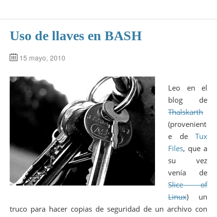
Uso de llaves en BASH
15 mayo, 2010
Leo en el
blog de
Thalskarth
(provenient
e de
Tux
Files
, que a
su vez
venía de
Slice of
Linux
) un
truco para hacer copias de seguridad de un archivo con