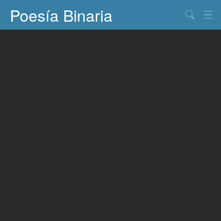
Poesía Binaria
Buscar
Información
Documentos
Entretenimiento
Contacto