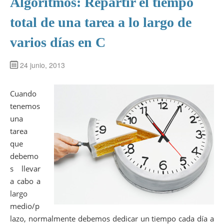
Algoritmos: Repartir el tiempo
total de una tarea a lo largo de
varios días en C
24 junio, 2013
Cuando
tenemos
una
tarea
que
debemo
s llevar
a cabo a
largo
medio/p
lazo, normalmente debemos dedicar un tiempo cada día a