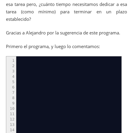
esa tarea pero, ¿cuánto tiempo necesitamos dedicar a esa
tarea (como mínimo) para terminar en un plazo
establecido?
Gracias a Alejandro por la sugerencia de este programa.
Primero el programa, y luego lo comentamos:
1
2
3
4
5
6
7
8
9
10
11
12
13
14