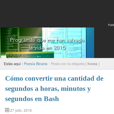
Publi
Estás aquí :
Poesía Binaria
/
Posts con la etiqueta [
horas
]
Cómo convertir una cantidad de
segundos a horas, minutos y
segundos en Bash
27 julio, 2016