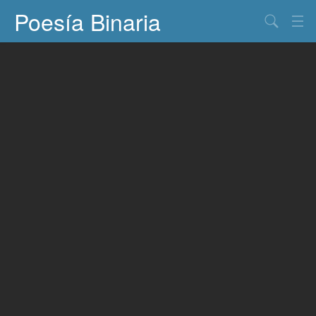
Poesía Binaria
Buscar
Información
Documentos
Entretenimiento
Contacto