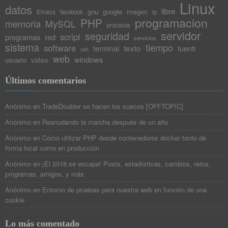
Linux
40
datos
libre
gnu
google
Emacs
imagen
facebook
ip
41
programacion
PHP
memoria
MySQL
42
procesos
servidor
43
seguridad
script
programas
red
servicios
44
sistema
tiempo
software
texto
tuenti
terminal
ssh
45
web
windows
video
usuario
46
/**
47
************************************************
48
Últimos comentarios
* @file calcula_horas.c
49
************************************************
50
Anónimo
en
TradeDoubler se hacen los suecos [OFFTOPIC]
51
#include <stdlib.h>
52
#include <stdio.h>
Anónimo
en
Reanudando la marcha después de un año
53
#include <time.h>
54
Anónimo
en
Cómo utilizar PHP desde contenedores docker tanto de
#include <string.h>
55
forma local como en producción
56
typedef
struct
57
Anónimo
en
¡El 2018 se escapa! Posts, estadísticas, cambios, retos,
{
58
programas, amigos, y más
int
hours
;
59
int
minutes
;
60
Anónimo
en
Entorno de pruebas para nuestra web en función de una
float
raw
;
61
cookie
}
Thm
;
62
63
time_t getTime
(
int
day
,
int
month
,
int
year
)
;
Lo más comentado
64