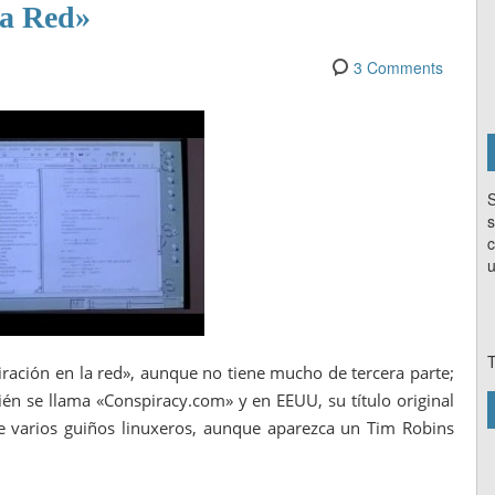
la Red»
3 Comments
S
s
c
u
T
ración en la red», aunque no tiene mucho de tercera parte;
én se llama «Conspiracy.com» y en EEUU, su título original
ce varios guiños linuxeros, aunque aparezca un Tim Robins