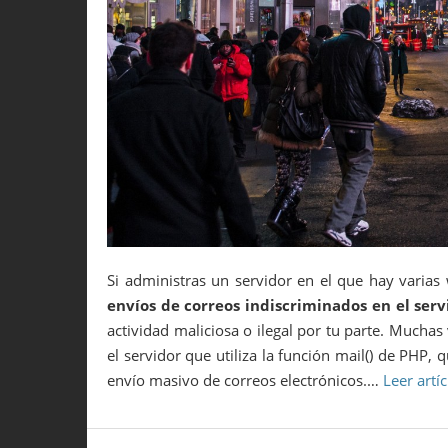
Si administras un servidor en el que hay varias
envíos de correos indiscriminados en el serv
actividad maliciosa o ilegal por tu parte. Muchas
el servidor que utiliza la función mail() de PHP,
envío masivo de correos electrónicos.…
Leer artí