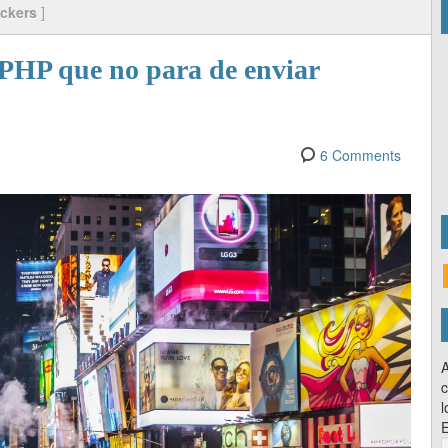
ckers
]
n PHP que no para de enviar
6 Comments
A
c
l
E