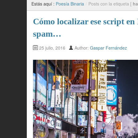
Estás aquí :
Poesía Binaria
/
Posts con la etiqueta [
ha
Cómo localizar ese script e
spam…
25 julio, 2016
Author:
Gaspar Fernández