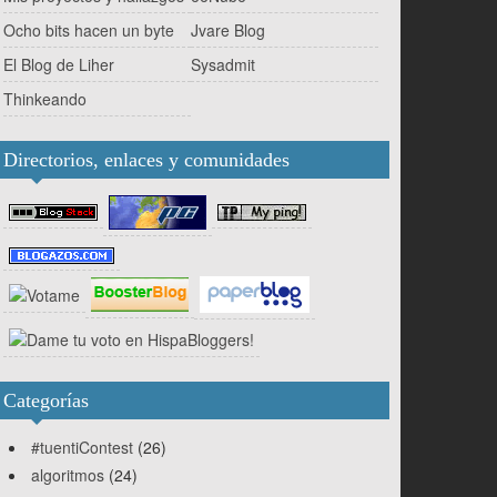
Ocho bits hacen un byte
Jvare Blog
El Blog de Liher
Sysadmit
Thinkeando
Directorios, enlaces y comunidades
Categorías
#tuentiContest
(26)
algoritmos
(24)