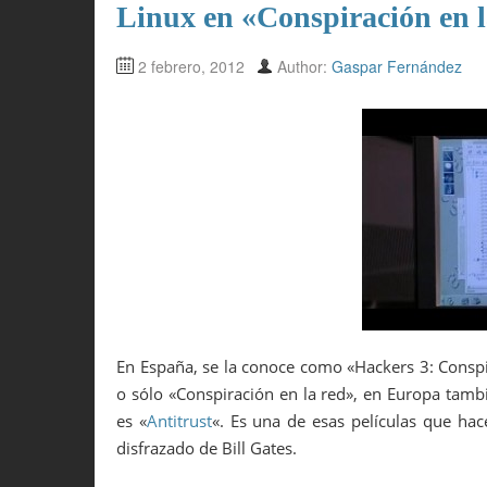
Linux en «Conspiración en 
2 febrero, 2012
Author:
Gaspar Fernández
En España, se la conoce como «Hackers 3: Conspi
o sólo «Conspiración en la red», en Europa tambi
es «
Antitrust
«. Es una de esas películas que ha
disfrazado de Bill Gates.