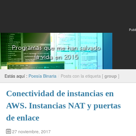
Publi
Estás aquí :
Poesía Binaria
/
Posts con la etiqueta [
group
]
Conectividad de instancias en
AWS. Instancias NAT y puertas
de enlace
27 noviembre, 2017