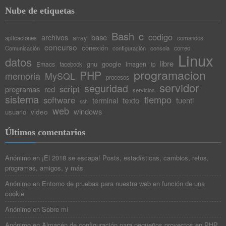
Nube de etiquetas
Bash
c
codigo
base
archivos
array
aplicaciones
comandos
concurso
conexión
Comunicación
configuración
consola
correo
Linux
datos
libre
gnu
google
Emacs
imagen
facebook
ip
programacion
PHP
memoria
MySQL
procesos
servidor
seguridad
script
programas
red
servicios
sistema
tiempo
software
texto
tuenti
terminal
ssh
web
windows
video
usuario
Últimos comentarios
Anónimo
en
¡El 2018 se escapa! Posts, estadísticas, cambios, retos,
programas, amigos, y más
Anónimo
en
Entorno de pruebas para nuestra web en función de una
cookie
Anónimo
en
Sobre mí
Anónimo
en
Almacén de configuración para pequeños proyectos en PHP