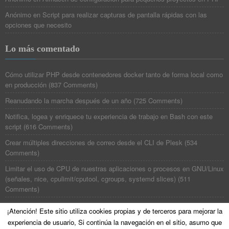
Anónimo
en
Script para realizar capturas de pantalla rápidas con las
opciones que necesito
Lo más comentado
Cómo utilizar PHP desde contenedores docker tanto de forma local como
en producción
(
837 Comments
)
Reanudando la marcha después de un año
(
725 Comments
)
Notifica, logea y enriquece tu experiencia de trabajo en Bash con este
script
(
616 Comments
)
Crear múltiples direcciones de correo desde el CLI de Plesk
(
534
Comments
)
Limitar el uso de CPU de nuestras aplicaciones o procesos en GNU/Linux
(señales, nice, cpulimit/cputool, cgroups, systemd slices)
(
511
Comments
)
¡Atención! Este sitio utiliza cookies propias y de terceros para mejorar la
experiencia de usuario, Si continúa la navegación en el sitio, asumo que
©
Poesía Binaria
All Rights Reserved. Theme zAlive by
zenoven
.