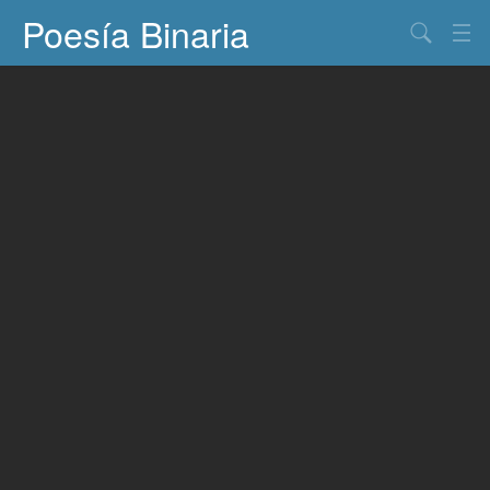
Poesía Binaria
Buscar
Información
Documentos
Entretenimiento
Contacto