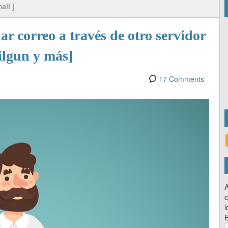
ail
]
ar correo a través de otro servidor
lgun y más]
17 Comments
A
c
l
E