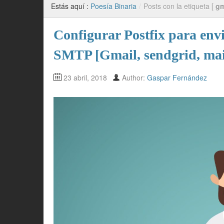
Estás aquí :
Poesía Binaria
/
Posts con la etiqueta [
gm
Configurar Postfix para envi
SMTP [Gmail, sendgrid, mai
23 abril, 2018
Author:
Gaspar Fernández