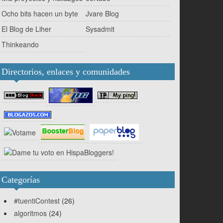
Ocho bits hacen un byte
Jvare Blog
El Blog de Liher
Sysadmit
Thinkeando
Directorios, enlaces y comunidades
Categorías
#tuentiContest
(26)
algoritmos
(24)