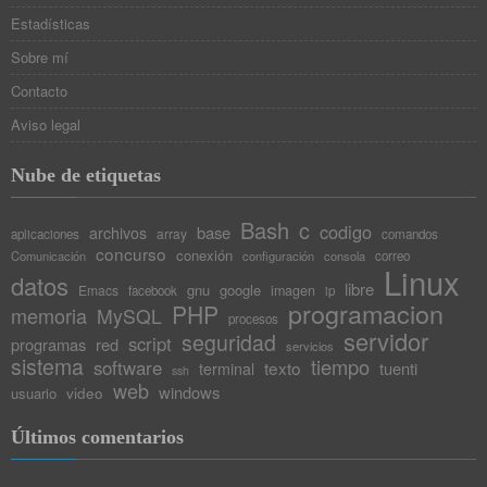
Estadísticas
Sobre mí
Contacto
Aviso legal
Nube de etiquetas
Bash
c
codigo
base
archivos
array
aplicaciones
comandos
concurso
conexión
Comunicación
configuración
consola
correo
Linux
datos
libre
gnu
google
Emacs
imagen
facebook
ip
programacion
PHP
memoria
MySQL
procesos
servidor
seguridad
script
programas
red
servicios
sistema
tiempo
software
texto
tuenti
terminal
ssh
web
windows
video
usuario
Últimos comentarios