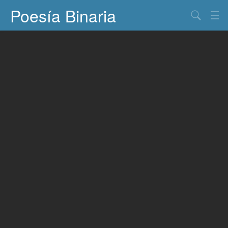
Poesía Binaria
Buscar
Información
Documentos
Entretenimiento
Contacto