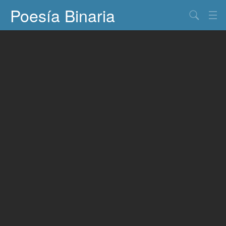
Poesía Binaria
Buscar
Información
Documentos
Entretenimiento
Contacto