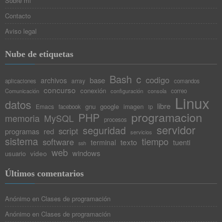
Sobre mí
Contacto
Aviso legal
Nube de etiquetas
Bash
c
codigo
base
archivos
array
aplicaciones
comandos
concurso
conexión
Comunicación
configuración
consola
correo
Linux
datos
libre
gnu
google
Emacs
imagen
facebook
ip
programacion
PHP
memoria
MySQL
procesos
servidor
seguridad
script
programas
red
servicios
sistema
tiempo
software
texto
tuenti
terminal
ssh
web
windows
video
usuario
Últimos comentarios
Anónimo
en
Clases de programación
Anónimo
en
Clases de programación