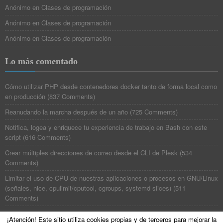
Anónimo
en
Clases de programación
Anónimo
en
Clases de programación
Anónimo
en
Clases de programación
Lo más comentado
Cómo utilizar PHP desde contenedores docker tanto de forma local como
en producción
(
837 Comments
)
Reanudando la marcha después de un año
(
725 Comments
)
Notifica, logea y enriquece tu experiencia de trabajo en Bash con este
script
(
616 Comments
)
Crear múltiples direcciones de correo desde el CLI de Plesk
(
534
Comments
)
Limitar el uso de CPU de nuestras aplicaciones o procesos en GNU/Linux
(señales, nice, cpulimit/cputool, cgroups, systemd slices)
(
511
Comments
)
¡Atención! Este sitio utiliza cookies propias y de terceros para mejorar la