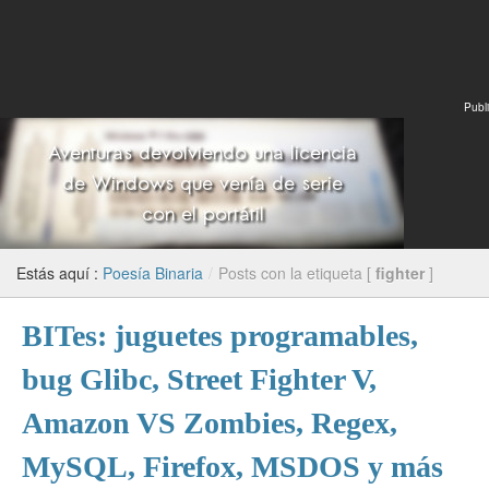
Publi
Estás aquí :
Poesía Binaria
/
Posts con la etiqueta [
fighter
]
BITes: juguetes programables,
bug Glibc, Street Fighter V,
Amazon VS Zombies, Regex,
MySQL, Firefox, MSDOS y más