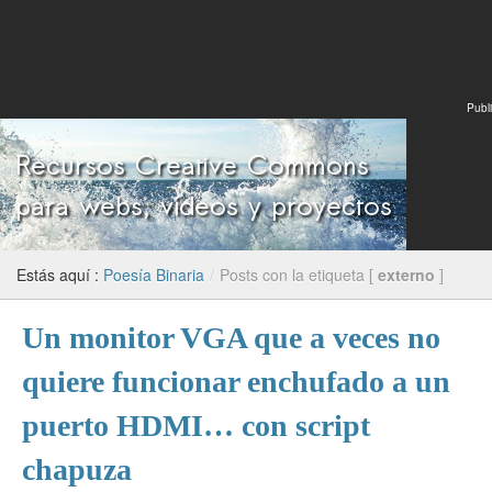
Publi
Estás aquí :
Poesía Binaria
/
Posts con la etiqueta [
externo
]
Un monitor VGA que a veces no
quiere funcionar enchufado a un
puerto HDMI… con script
chapuza