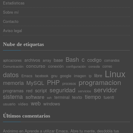
Estadísticas
Sobre mí
Contacto
Aviso legal
Nube de etiquetas
Bash
c
codigo
base
archivos
array
aplicaciones
comandos
concurso
conexión
Comunicación
configuración
consola
correo
Linux
datos
libre
gnu
google
Emacs
imagen
facebook
ip
programacion
PHP
memoria
MySQL
procesos
servidor
seguridad
script
programas
red
servicios
sistema
tiempo
software
texto
tuenti
terminal
ssh
web
windows
video
usuario
Últimos comentarios
Anónimo
en
Aprende a utilizar Emacs. Abre tu mente, desdobla tus