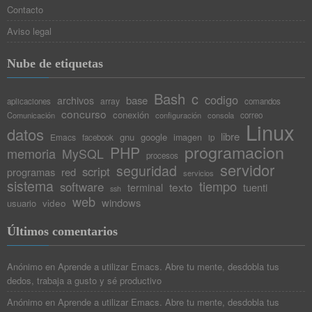
Contacto
Aviso legal
Nube de etiquetas
Bash
c
codigo
base
archivos
array
aplicaciones
comandos
concurso
conexión
Comunicación
configuración
consola
correo
Linux
datos
libre
gnu
google
Emacs
imagen
facebook
ip
programacion
PHP
memoria
MySQL
procesos
servidor
seguridad
script
programas
red
servicios
sistema
tiempo
software
texto
tuenti
terminal
ssh
web
windows
video
usuario
Últimos comentarios
Anónimo
en
Aprende a utilizar Emacs. Abre tu mente, desdobla tus
dedos, trabaja a gusto y sé productivo
Anónimo
en
Aprende a utilizar Emacs. Abre tu mente, desdobla tus