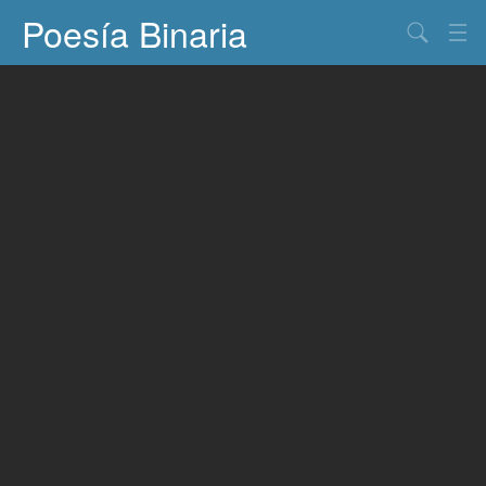
Poesía Binaria
Buscar
Información
Documentos
Entretenimiento
Contacto