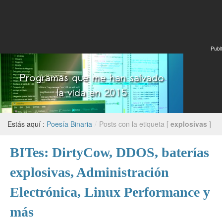
Publi
Estás aquí :
Poesía Binaria
/
Posts con la etiqueta [
explosivas
]
BITes: DirtyCow, DDOS, baterías
explosivas, Administración
Electrónica, Linux Performance y
más