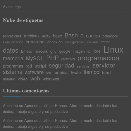
Aviso legal
Nube de etiquetas
Bash
c
codigo
base
archivos
array
aplicaciones
comandos
concurso
conexión
Comunicación
configuración
consola
correo
Linux
datos
libre
gnu
google
Emacs
imagen
facebook
ip
programacion
PHP
memoria
MySQL
procesos
servidor
seguridad
script
programas
red
servicios
sistema
tiempo
software
texto
tuenti
terminal
ssh
web
windows
video
usuario
Últimos comentarios
Anónimo
en
Aprende a utilizar Emacs. Abre tu mente, desdobla tus
dedos, trabaja a gusto y sé productivo
Anónimo
en
Aprende a utilizar Emacs. Abre tu mente, desdobla tus
dedos, trabaja a gusto y sé productivo