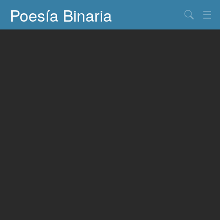
Poesía Binaria
Buscar
Información
Documentos
Entretenimiento
Contacto