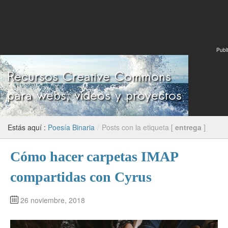
Publi
Estás aquí :
Poesía Binaria
/
Posts con la etiqueta [
entrega
]
Cómo hacer carpetas IMAP
compartidas con Cyrus
26 noviembre, 2018