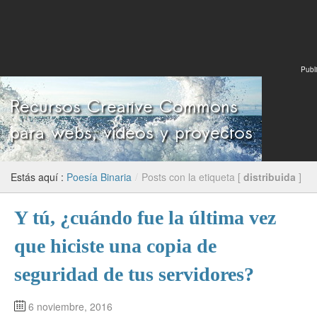
Publi
Estás aquí :
Poesía Binaria
/
Posts con la etiqueta [
distribuida
]
Y tú, ¿cuándo fue la última vez
que hiciste una copia de
seguridad de tus servidores?
6 noviembre, 2016