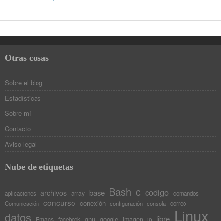
Otras cosas
Sobre el blog
Estadísticas
Sobre mí
Contacto
Aviso legal
Nube de etiquetas
Bash
c
codigo
base
archivos
array
aplicaciones
comandos
concurso
conexión
Comunicación
configuración
consola
correo
Linux
datos
libre
gnu
google
Emacs
imagen
facebook
ip