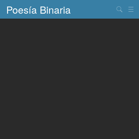
Poesía Binaria
Buscar
Información
Documentos
Entretenimiento
Contacto