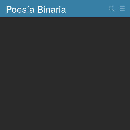
Poesía Binaria
Buscar
Información
Documentos
Entretenimiento
Contacto