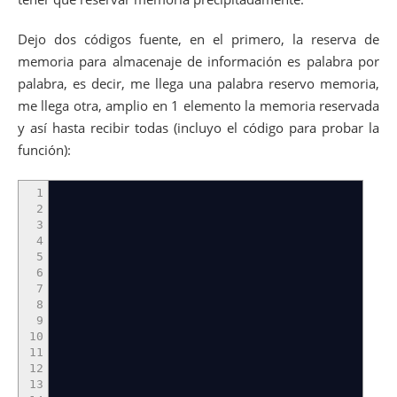
Dejo dos códigos fuente, en el primero, la reserva de
memoria para almacenaje de información es palabra por
palabra, es decir, me llega una palabra reservo memoria,
me llega otra, amplio en 1 elemento la memoria reservada
y así hasta recibir todas (incluyo el código para probar la
función):
1
2
3
4
5
6
7
8
9
10
11
12
13