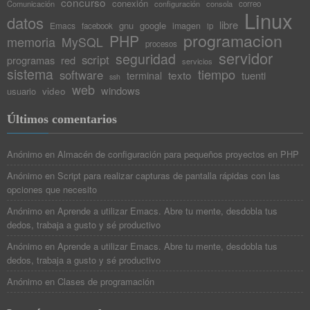
concurso
conexión
Comunicación
configuración
consola
correo
39
Linux
40
datos
libre
gnu
google
Emacs
imagen
facebook
ip
41
programacion
PHP
memoria
MySQL
42
procesos
servidor
43
seguridad
script
programas
red
servicios
44
sistema
tiempo
software
texto
tuenti
terminal
ssh
45
web
windows
video
usuario
46
47
48
Últimos comentarios
49
50
Anónimo
en
Almacén de configuración para pequeños proyectos en PHP
51
52
Anónimo
en
Script para realizar capturas de pantalla rápidas con las
53
opciones que necesito
54
55
Anónimo
en
Aprende a utilizar Emacs. Abre tu mente, desdobla tus
56
dedos, trabaja a gusto y sé productivo
57
58
Anónimo
en
Aprende a utilizar Emacs. Abre tu mente, desdobla tus
59
dedos, trabaja a gusto y sé productivo
60
61
Anónimo
en
Clases de programación
62
63