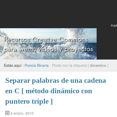
Publi
Estás aquí :
Poesía Binaria
/
Posts con la etiqueta [
dinamico
]
Separar palabras de una cadena
en C [ método dinámico con
puntero triple ]
4 enero, 2010