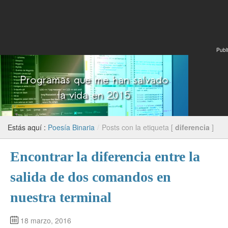
Publi
Estás aquí :
Poesía Binaria
/
Posts con la etiqueta [
diferencia
]
Encontrar la diferencia entre la
salida de dos comandos en
nuestra terminal
18 marzo, 2016