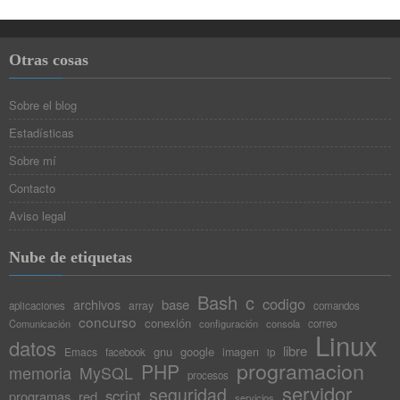
Otras cosas
Sobre el blog
Estadísticas
Sobre mí
Contacto
Aviso legal
Nube de etiquetas
Bash
c
codigo
base
archivos
array
aplicaciones
comandos
concurso
conexión
Comunicación
configuración
consola
correo
Linux
datos
libre
gnu
google
Emacs
imagen
facebook
ip
programacion
PHP
memoria
MySQL
procesos
servidor
seguridad
script
programas
red
servicios