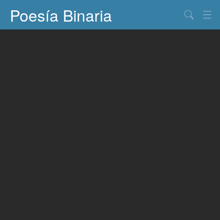
Poesía Binaria
Buscar
Información
Documentos
Entretenimiento
Contacto