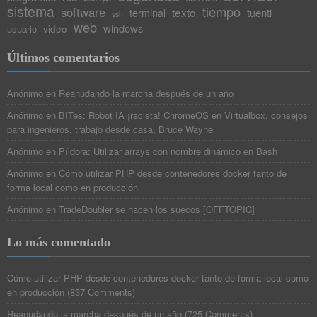
sistema
tiempo
software
texto
tuenti
terminal
ssh
web
windows
video
usuario
Últimos comentarios
Anónimo
en
Reanudando la marcha después de un año
Anónimo
en
BITes: Robot IA ¡racista! ChromeOS en Virtualbox, consejos
para ingenieros, trabajo desde casa, Bruce Wayne
Anónimo
en
Píldora: Utilizar arrays con nombre dinámico en Bash
Anónimo
en
Cómo utilizar PHP desde contenedores docker tanto de
forma local como en producción
Anónimo
en
TradeDoubler se hacen los suecos [OFFTOPIC]
Lo más comentado
Cómo utilizar PHP desde contenedores docker tanto de forma local como
en producción
(
837 Comments
)
Reanudando la marcha después de un año
(
725 Comments
)