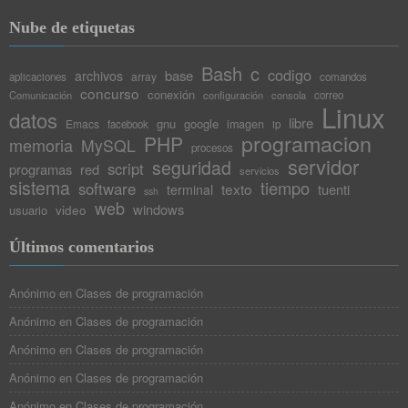
Nube de etiquetas
Bash
c
codigo
base
archivos
array
aplicaciones
comandos
concurso
conexión
Comunicación
configuración
consola
correo
Linux
datos
libre
gnu
google
Emacs
imagen
facebook
ip
programacion
PHP
memoria
MySQL
procesos
servidor
seguridad
script
programas
red
servicios
sistema
tiempo
software
texto
tuenti
terminal
ssh
web
windows
video
usuario
Últimos comentarios
Anónimo
en
Clases de programación
Anónimo
en
Clases de programación
Anónimo
en
Clases de programación
Anónimo
en
Clases de programación
Anónimo
en
Clases de programación