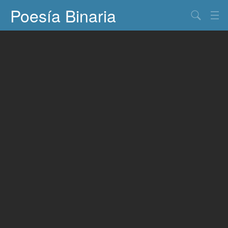
Poesía Binaria
Buscar
Información
Documentos
Entretenimiento
Contacto