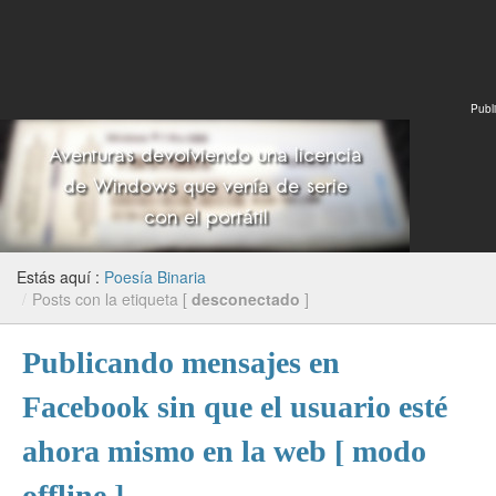
Publi
Estás aquí :
Poesía Binaria
/
Posts con la etiqueta [
desconectado
]
Publicando mensajes en
Facebook sin que el usuario esté
ahora mismo en la web [ modo
offline ]