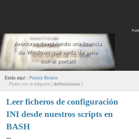
Publi
Estás aquí :
Poesía Binaria
/
Posts con la etiqueta [
definiciones
]
Leer ficheros de configuración
INI desde nuestros scripts en
BASH