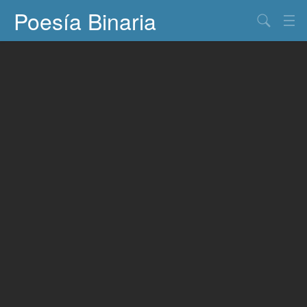
Poesía Binaria
Buscar
Información
Documentos
Entretenimiento
Contacto