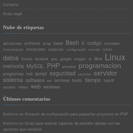
Contacto
Aviso legal
Nube de etiquetas
Bash
c
codigo
base
archivos
array
aplicaciones
comandos
concurso
conexión
Comunicación
configuración
consola
correo
Linux
datos
libre
gnu
google
Emacs
imagen
facebook
ip
programacion
PHP
memoria
MySQL
procesos
servidor
seguridad
script
programas
red
servicios
sistema
tiempo
software
texto
tuenti
terminal
ssh
web
windows
video
usuario
Últimos comentarios
Anónimo
en
Almacén de configuración para pequeños proyectos en PHP
Anónimo
en
Script para realizar capturas de pantalla rápidas con las
opciones que necesito