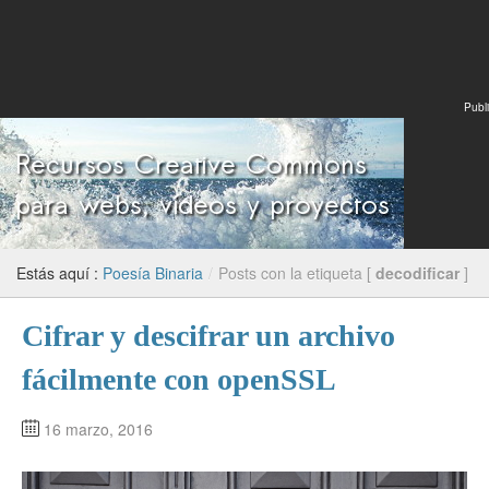
Publi
Estás aquí :
Poesía Binaria
/
Posts con la etiqueta [
decodificar
]
Cifrar y descifrar un archivo
fácilmente con openSSL
16 marzo, 2016