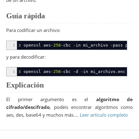
Guía rápida
Para codificar un archivo:
1
$
openssl aes-
256
-cbc
-in
mi_archivo
-pass
pass:
y para decodificar:
1
$
openssl aes-
256
-cbc
-d
-in
mi_archivo.enc
-pas
Explicación
El primer argumento es el
algoritmo de
cifrado/descifrado
, podéis encontrar algoritmos como
aes, des, base64 y muchos más.…
Leer artículo completo