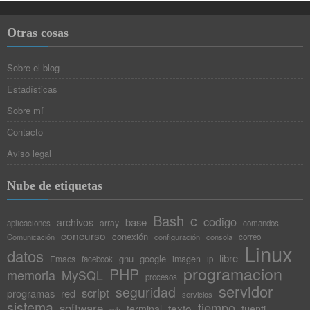
Otras cosas
Sobre el blog
Estadísticas
Sobre mí
Contacto
Aviso legal
Nube de etiquetas
Bash
c
codigo
base
archivos
array
aplicaciones
comandos
concurso
conexión
Comunicación
configuración
consola
correo
Linux
datos
libre
gnu
google
Emacs
imagen
facebook
ip
programacion
PHP
memoria
MySQL
procesos
servidor
seguridad
script
programas
red
servicios
sistema
tiempo
software
texto
tuenti
terminal
ssh