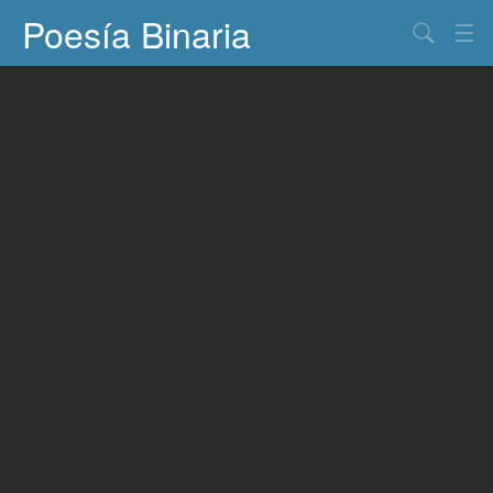
Poesía Binaria
Buscar
Información
Documentos
Entretenimiento
Contacto