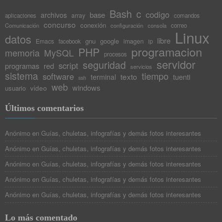
Bash
c
codigo
base
archivos
array
aplicaciones
comandos
concurso
conexión
Comunicación
configuración
consola
correo
Linux
datos
libre
gnu
google
Emacs
imagen
facebook
ip
programacion
PHP
memoria
MySQL
procesos
servidor
seguridad
script
programas
red
servicios
sistema
tiempo
software
texto
tuenti
terminal
ssh
web
windows
video
usuario
Últimos comentarios
Anónimo
en
Guías, chuletas, infografías y demás fotos interesantes
Anónimo
en
Guías, chuletas, infografías y demás fotos interesantes
Anónimo
en
Guías, chuletas, infografías y demás fotos interesantes
Anónimo
en
Guías, chuletas, infografías y demás fotos interesantes
Anónimo
en
Guías, chuletas, infografías y demás fotos interesantes
Lo más comentado