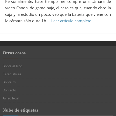
Personalmente, hace tiempo me compré una cámara de
vídeo Canon, de gama baja, el caso es que, cuando abro la
caja y la estudio un poco, veo que la batería que viene con
la cámara sólo dura 1h.…
Leer artículo completo
Otras cosas
Sobre el blog
Estadísticas
Sobre mí
Contacto
Aviso legal
Nube de etiquetas