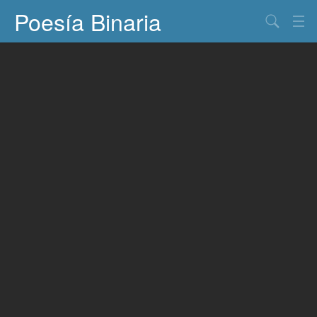
Poesía Binaria
Buscar
Información
Documentos
Entretenimiento
Contacto