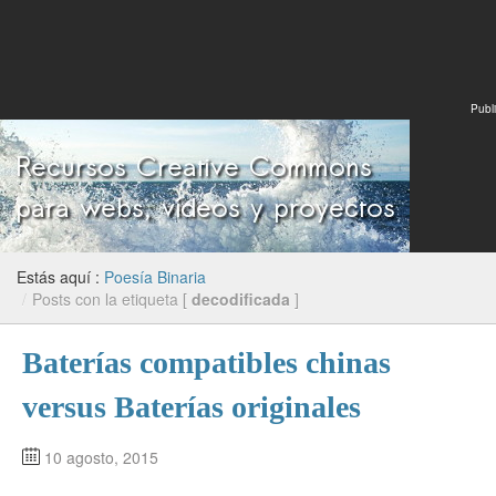
Publi
Estás aquí :
Poesía Binaria
/
Posts con la etiqueta [
decodificada
]
Baterías compatibles chinas
versus Baterías originales
10 agosto, 2015