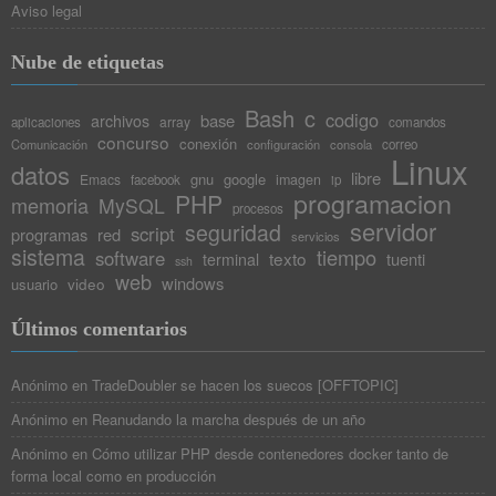
Aviso legal
Nube de etiquetas
Bash
c
codigo
base
archivos
array
aplicaciones
comandos
concurso
conexión
Comunicación
configuración
consola
correo
Linux
datos
libre
gnu
google
Emacs
imagen
facebook
ip
programacion
PHP
memoria
MySQL
procesos
servidor
seguridad
script
programas
red
servicios
sistema
tiempo
software
texto
tuenti
terminal
ssh
web
windows
video
usuario
Últimos comentarios
Anónimo
en
TradeDoubler se hacen los suecos [OFFTOPIC]
Anónimo
en
Reanudando la marcha después de un año
Anónimo
en
Cómo utilizar PHP desde contenedores docker tanto de
forma local como en producción