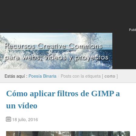
Publi
Estás aquí :
Poesía Binaria
/
Posts con la etiqueta [
corto
]
Cómo aplicar filtros de GIMP a
un vídeo
18 julio, 2016