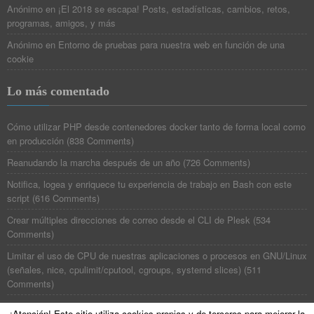
Anónimo
en
¡El 2018 se escapa! Posts, estadísticas, cambios, retos,
programas, amigos, y más
Anónimo
en
Entorno de pruebas para nuestra web en función de una
cookie
Lo más comentado
Cómo utilizar PHP desde contenedores docker tanto de forma local como
en producción
(
838 Comments
)
Reanudando la marcha después de un año
(
726 Comments
)
Notifica, logea y enriquece tu experiencia de trabajo en Bash con este
script
(
616 Comments
)
Crear múltiples direcciones de correo desde el CLI de Plesk
(
534
Comments
)
Limitar el uso de CPU de nuestras aplicaciones o procesos en GNU/Linux
(señales, nice, cpulimit/cputool, cgroups, systemd slices)
(
511
Comments
)
¡Atención! Este sitio utiliza cookies propias y de terceros para mejorar la