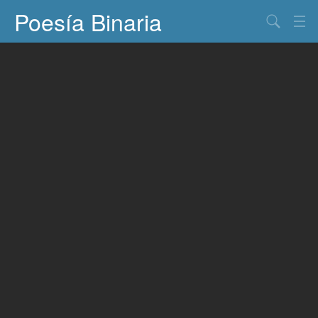
Poesía Binaria
Buscar
Información
Documentos
Entretenimiento
Contacto