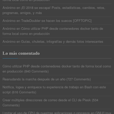
Anónimo
en
¡El 2018 se escapa! Posts, estadísticas, cambios, retos,
programas, amigos, y más
Anónimo
en
TradeDoubler se hacen los suecos [OFFTOPIC]
Anónimo
en
Cómo utilizar PHP desde contenedores docker tanto de
forma local como en producción
Anónimo
en
Guías, chuletas, infografías y demás fotos interesantes
Lo más comentado
Cómo utilizar PHP desde contenedores docker tanto de forma local como
en producción
(
840 Comments
)
Reanudando la marcha después de un año
(
727 Comments
)
Notifica, logea y enriquece tu experiencia de trabajo en Bash con este
script
(
616 Comments
)
Crear múltiples direcciones de correo desde el CLI de Plesk
(
534
Comments
)
Limitar el uso de CPU de nuestras aplicaciones o procesos en GNU/Linux