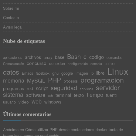
Sobre mí
Contacto
Aviso legal
Nube de etiquetas
Bash
c
codigo
base
archivos
array
aplicaciones
comandos
concurso
conexión
Comunicación
configuración
consola
correo
Linux
datos
libre
gnu
google
Emacs
imagen
facebook
ip
programacion
PHP
memoria
MySQL
procesos
servidor
seguridad
script
programas
red
servicios
sistema
tiempo
software
texto
tuenti
terminal
ssh
web
windows
video
usuario
Últimos comentarios
Anónimo
en
Cómo utilizar PHP desde contenedores docker tanto de
forma local como en producción