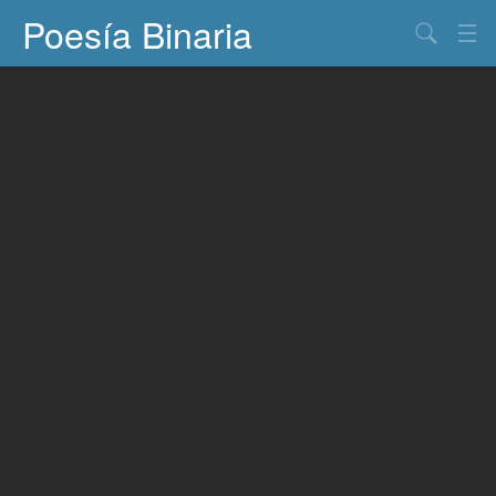
Poesía Binaria
Buscar
Información
Documentos
Entretenimiento
Contacto