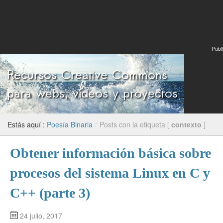
Publi
Estás aquí :
Poesía Binaria
/
Posts con la etiqueta [
contexto
]
Obtener información básica sobre
procesos del sistema Linux en C y
C++ (parte 3)
24 julio, 2017