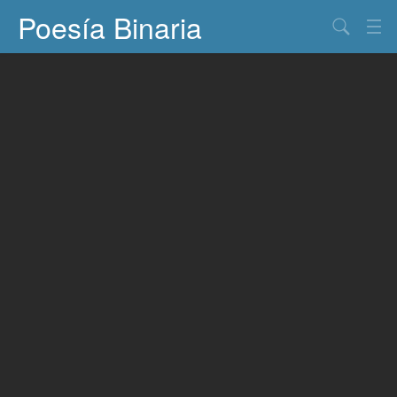
Poesía Binaria
Buscar
Información
Documentos
Entretenimiento
Contacto