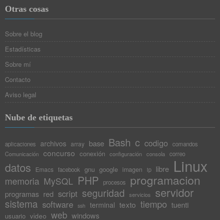
Otras cosas
Sobre el blog
Estadísticas
Sobre mí
Contacto
Aviso legal
Nube de etiquetas
Bash
c
codigo
base
archivos
array
aplicaciones
comandos
concurso
conexión
Comunicación
configuración
consola
correo
Linux
datos
libre
gnu
google
Emacs
imagen
facebook
ip
programacion
PHP
memoria
MySQL
procesos
servidor
seguridad
script
programas
red
servicios
sistema
tiempo
software
texto
tuenti
terminal
ssh
web
windows
video
usuario