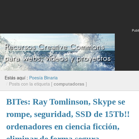
Publi
Estás aquí :
Poesía Binaria
/
Posts con la etiqueta [
computadoras
]
BITes: Ray Tomlinson, Skype se
rompe, seguridad, SSD de 15Tb!!
ordenadores en ciencia ficción,
eliminar de forma segura