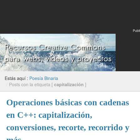
Publi
Estás aquí :
Poesía Binaria
/
Posts con la etiqueta [
capitalización
]
Operaciones básicas con cadenas
en C++: capitalización,
conversiones, recorte, recorrido y
más