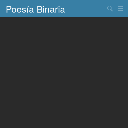
Poesía Binaria
Buscar
Información
Documentos
Entretenimiento
Contacto