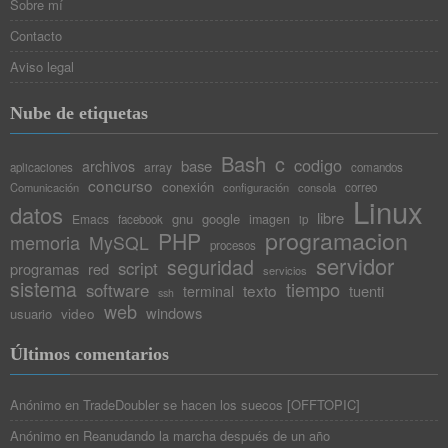
Sobre mí
Contacto
Aviso legal
Nube de etiquetas
Bash
c
codigo
base
archivos
array
aplicaciones
comandos
concurso
conexión
Comunicación
configuración
consola
correo
Linux
datos
libre
gnu
google
Emacs
imagen
facebook
ip
programacion
PHP
memoria
MySQL
procesos
servidor
seguridad
script
programas
red
servicios
sistema
tiempo
software
texto
tuenti
terminal
ssh
web
windows
video
usuario
Últimos comentarios
Anónimo
en
TradeDoubler se hacen los suecos [OFFTOPIC]
Anónimo
en
Reanudando la marcha después de un año