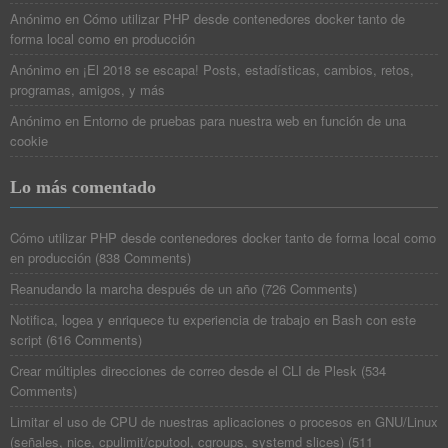
Anónimo
en
Cómo utilizar PHP desde contenedores docker tanto de
forma local como en producción
Anónimo
en
¡El 2018 se escapa! Posts, estadísticas, cambios, retos,
programas, amigos, y más
Anónimo
en
Entorno de pruebas para nuestra web en función de una
cookie
Lo más comentado
Cómo utilizar PHP desde contenedores docker tanto de forma local como
en producción
(
838 Comments
)
Reanudando la marcha después de un año
(
726 Comments
)
Notifica, logea y enriquece tu experiencia de trabajo en Bash con este
script
(
616 Comments
)
Crear múltiples direcciones de correo desde el CLI de Plesk
(
534
Comments
)
Limitar el uso de CPU de nuestras aplicaciones o procesos en GNU/Linux
(señales, nice, cpulimit/cputool, cgroups, systemd slices)
(
511