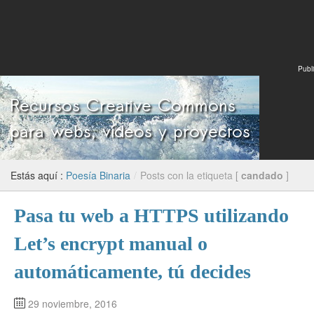
Publi
Estás aquí :
Poesía Binaria
/
Posts con la etiqueta [
candado
]
Pasa tu web a HTTPS utilizando
Let’s encrypt manual o
automáticamente, tú decides
29 noviembre, 2016