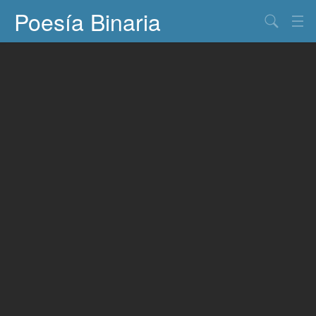
Poesía Binaria
Buscar
Información
Documentos
Entretenimiento
Contacto