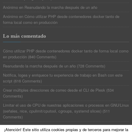
Anónimo
en
Reanudando la marcha después de un año
Anónimo
en
Cómo utilizar PHP desde contenedores docker tanto de
forma local como en producción
Lo más comentado
Cómo utilizar PHP desde contenedores docker tanto de forma local como
en producción
(
840 Comments
)
Reanudando la marcha después de un año
(
728 Comments
)
Notifica, logea y enriquece tu experiencia de trabajo en Bash con este
script
(
616 Comments
)
Crear múltiples direcciones de correo desde el CLI de Plesk
(
534
Comments
)
Limitar el uso de CPU de nuestras aplicaciones o procesos en GNU/Linux
(señales, nice, cpulimit/cputool, cgroups, systemd slices)
(
511
Comments
)
¡Atención! Este sitio utiliza cookies propias y de terceros para mejorar la