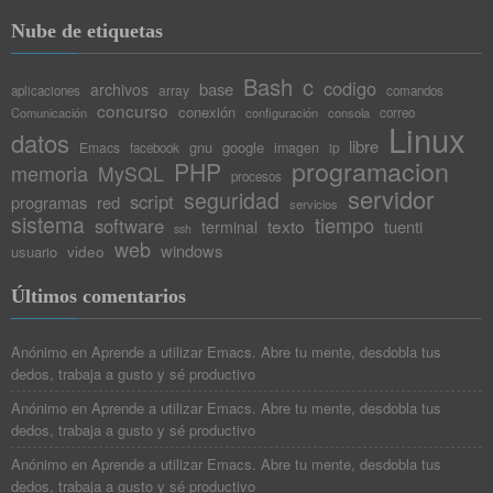
Nube de etiquetas
Bash
c
codigo
base
archivos
array
aplicaciones
comandos
concurso
conexión
Comunicación
configuración
consola
correo
Linux
datos
libre
gnu
google
Emacs
imagen
facebook
ip
programacion
PHP
memoria
MySQL
procesos
servidor
seguridad
script
programas
red
servicios
sistema
tiempo
software
texto
tuenti
terminal
ssh
web
windows
video
usuario
Últimos comentarios
Anónimo
en
Aprende a utilizar Emacs. Abre tu mente, desdobla tus
dedos, trabaja a gusto y sé productivo
Anónimo
en
Aprende a utilizar Emacs. Abre tu mente, desdobla tus
dedos, trabaja a gusto y sé productivo
Anónimo
en
Aprende a utilizar Emacs. Abre tu mente, desdobla tus
dedos, trabaja a gusto y sé productivo