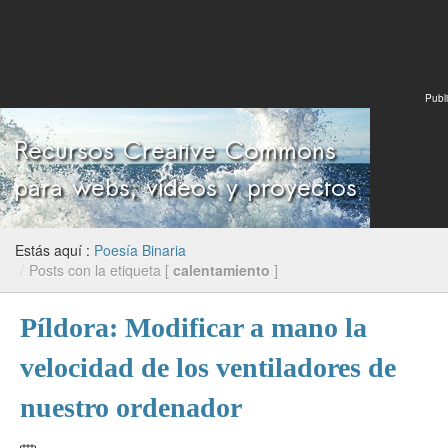
Publi
Estás aquí :
Poesía Binaria
/
Posts con la etiqueta [
calentamiento
]
Píldora: Modificar a mano la
velocidad de los ventiladores de
nuestro ordenador