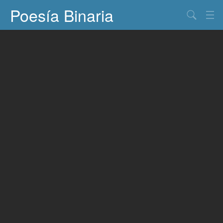
Poesía Binaria
Buscar
Información
Documentos
Entretenimiento
Contacto