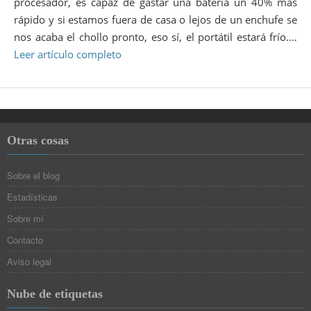
procesador, es capaz de gastar una batería un 40% más
rápido y si estamos fuera de casa o lejos de un enchufe se
nos acaba el chollo pronto, eso sí, el portátil estará frío.…
Leer artículo completo
Otras cosas
Sobre el blog
Estadísticas
Sobre mí
Contacto
Aviso legal
Nube de etiquetas