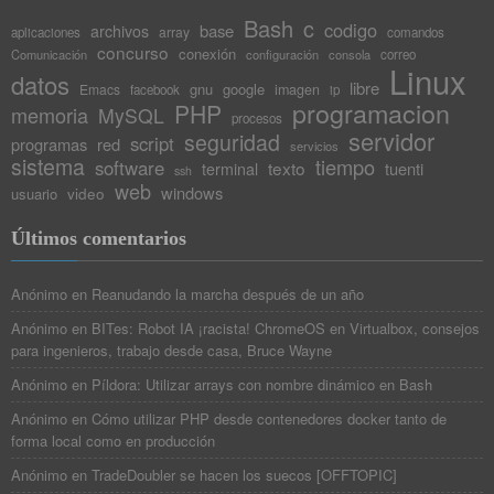
Bash
c
codigo
base
archivos
array
aplicaciones
comandos
concurso
conexión
Comunicación
configuración
consola
correo
Linux
datos
libre
gnu
google
Emacs
imagen
facebook
ip
programacion
PHP
memoria
MySQL
procesos
servidor
seguridad
script
programas
red
servicios
sistema
tiempo
software
texto
tuenti
terminal
ssh
web
windows
video
usuario
Últimos comentarios
Anónimo
en
Reanudando la marcha después de un año
Anónimo
en
BITes: Robot IA ¡racista! ChromeOS en Virtualbox, consejos
para ingenieros, trabajo desde casa, Bruce Wayne
Anónimo
en
Píldora: Utilizar arrays con nombre dinámico en Bash
Anónimo
en
Cómo utilizar PHP desde contenedores docker tanto de
forma local como en producción
Anónimo
en
TradeDoubler se hacen los suecos [OFFTOPIC]