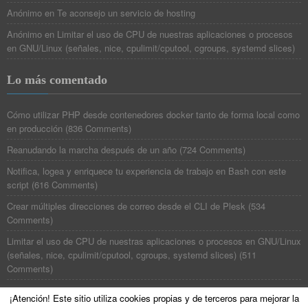
Anónimo
en
Te aconsejo un servicio de hosting
Anónimo
en
Limitar el uso de CPU de nuestras aplicaciones o procesos
en GNU/Linux (señales, nice, cpulimit/cputool, cgroups, systemd slices)
Lo más comentado
Cómo utilizar PHP desde contenedores docker tanto de forma local como
en producción
(
836 Comments
)
Reanudando la marcha después de un año
(
724 Comments
)
Notifica, logea y enriquece tu experiencia de trabajo en Bash con este
script
(
616 Comments
)
Crear múltiples direcciones de correo desde el CLI de Plesk
(
534
Comments
)
Limitar el uso de CPU de nuestras aplicaciones o procesos en GNU/Linux
(señales, nice, cpulimit/cputool, cgroups, systemd slices)
(
511
Comments
)
¡Atención! Este sitio utiliza cookies propias y de terceros para mejorar la