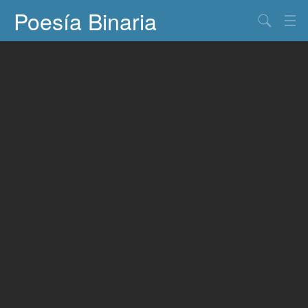
Poesía Binaria
Buscar
Información
Documentos
Entretenimiento
Contacto