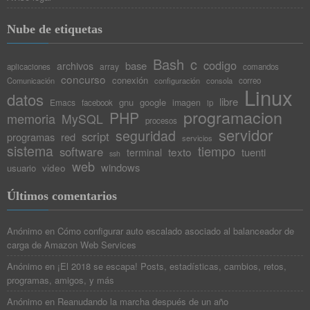
Nube de etiquetas
Bash
c
codigo
base
archivos
array
aplicaciones
comandos
concurso
conexión
Comunicación
configuración
consola
correo
Linux
datos
libre
gnu
google
Emacs
imagen
facebook
ip
programacion
PHP
memoria
MySQL
procesos
servidor
seguridad
script
programas
red
servicios
sistema
tiempo
software
texto
tuenti
terminal
ssh
web
windows
video
usuario
Últimos comentarios
Anónimo
en
Cómo configurar auto escalado asociado al balanceador de
carga de Amazon Web Services
Anónimo
en
¡El 2018 se escapa! Posts, estadísticas, cambios, retos,
programas, amigos, y más
Anónimo
en
Reanudando la marcha después de un año