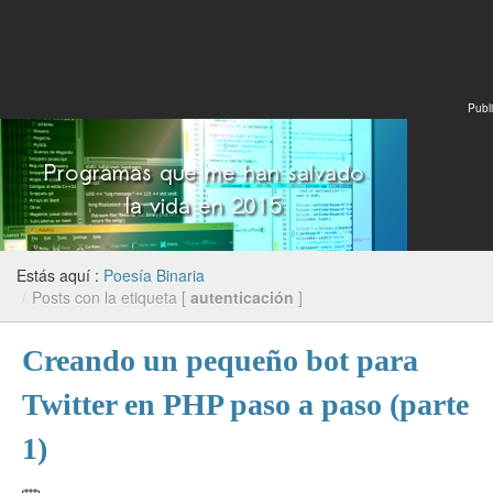
Publi
Estás aquí :
Poesía Binaria
/
Posts con la etiqueta [
autenticación
]
Creando un pequeño bot para
Twitter en PHP paso a paso (parte
1)