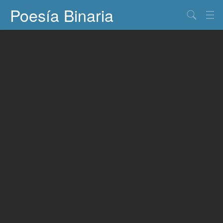
Poesía Binaria
Buscar
Información
Documentos
Entretenimiento
Contacto