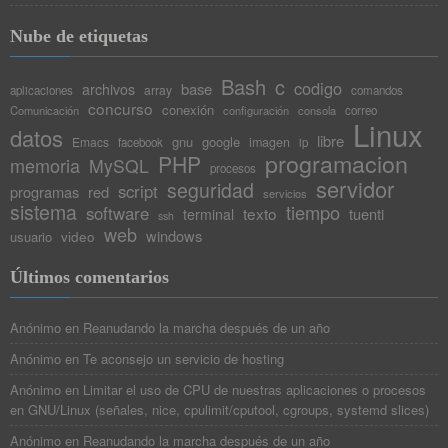
Nube de etiquetas
Bash
c
codigo
base
archivos
array
aplicaciones
comandos
concurso
conexión
Comunicación
configuración
consola
correo
Linux
datos
libre
gnu
google
Emacs
imagen
facebook
ip
programacion
PHP
memoria
MySQL
procesos
servidor
seguridad
script
programas
red
servicios
sistema
tiempo
software
texto
tuenti
terminal
ssh
web
windows
video
usuario
Últimos comentarios
Anónimo
en
Reanudando la marcha después de un año
Anónimo
en
Te aconsejo un servicio de hosting
Anónimo
en
Limitar el uso de CPU de nuestras aplicaciones o procesos
en GNU/Linux (señales, nice, cpulimit/cputool, cgroups, systemd slices)
Anónimo
en
Reanudando la marcha después de un año