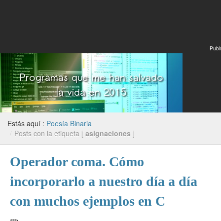
Publi
Estás aquí :
Poesía Binaria
/
Posts con la etiqueta [
asignaciones
]
Operador coma. Cómo
incorporarlo a nuestro día a día
con muchos ejemplos en C