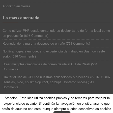
Anónimo
en
Series
Lo más comentado
Cómo utilizar PHP desde contenedores docker tanto de forma local como
en producción
(
836 Comments
)
Reanudando la marcha después de un año
(
724 Comments
)
Notifica, logea y enriquece tu experiencia de trabajo en Bash con este
script
(
616 Comments
)
Crear múltiples direcciones de correo desde el CLI de Plesk
(
534
Comments
)
Limitar el uso de CPU de nuestras aplicaciones o procesos en GNU/Linux
(señales, nice, cpulimit/cputool, cgroups, systemd slices)
(
511
Comments
)
¡Atención! Este sitio utiliza cookies propias y de terceros para mejorar la
experiencia de usuario, Si continúa la navegación en el sitio, asumo que
©
Poesía Binaria
All Rights Reserved. Theme zAlive by
zenoven
.
estás de acuerdo con esto, aunque siempre puedes desactivar las cookies