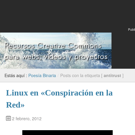
Publi
Estás aquí :
Poesía Binaria
/
Posts con la etiqueta [
antitrust
]
Linux en «Conspiración en la
Red»
2 febrero, 2012