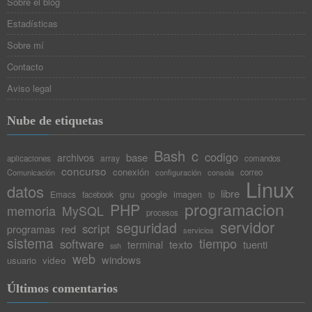
Sobre el blog
Estadísticas
Sobre mí
Contacto
Aviso legal
Nube de etiquetas
Bash
c
codigo
base
archivos
array
aplicaciones
comandos
concurso
conexión
Comunicación
configuración
consola
correo
Linux
datos
libre
gnu
google
Emacs
imagen
facebook
ip
programacion
PHP
memoria
MySQL
procesos
servidor
seguridad
script
programas
red
servicios
sistema
tiempo
software
texto
tuenti
terminal
ssh
web
windows
video
usuario
Últimos comentarios