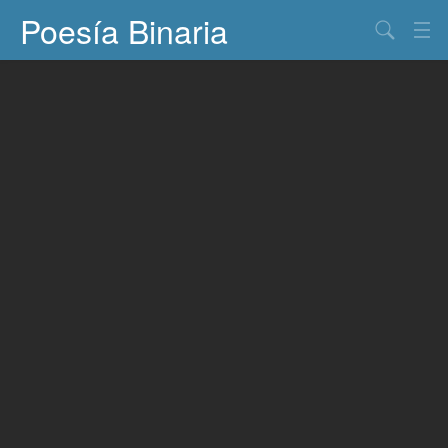
Poesía Binaria
Buscar
Información
Documentos
Entretenimiento
Contacto