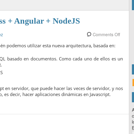
 + Angular + NodeJS
ez
Comments Off
ién podemos utilizar esta nueva arquitectura, basada en:
SQL basado en documentos. Como cada uno de ellos es un
.
JS
ipt en servidor, que puede hacer las veces de servidor, y nos
 es decir, hacer aplicaciones dinámicas en Javascript.
A
c
l
E