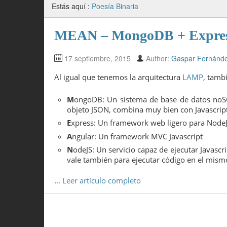
Estás aquí :
Poesía Binaria
MEAN – MongoDB + Express
17 septiembre, 2015
Author:
Gaspar Fernánd
Al igual que tenemos la arquitectura
LAMP
, tamb
M
ongoDB: Un sistema de base de datos no
objeto JSON, combina muy bien con Javascript
E
xpress: Un framework web ligero para Node
A
ngular: Un framework MVC Javascript
N
odeJS: Un servicio capaz de ejecutar Javascr
vale también para ejecutar código en el mismo,
…
Leer artículo completo