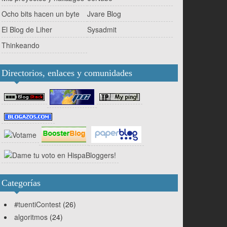
Ocho bits hacen un byte
Jvare Blog
El Blog de Liher
Sysadmit
Thinkeando
Directorios, enlaces y comunidades
Categorías
#tuentiContest
(26)
algoritmos
(24)