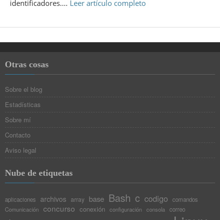
identificadores.…
Leer artículo completo
Otras cosas
Sobre el blog
Estadísticas
Sobre mí
Contacto
Aviso legal
Nube de etiquetas
Bash
c
codigo
base
archivos
array
aplicaciones
comandos
concurso
conexión
Comunicación
configuración
consola
correo