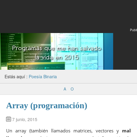
Publi
Estás aquí :
Poesía Binaria
A
O
Array (programación)
7 junio, 2015
Un array (también llamados matrices, vectores y
mal