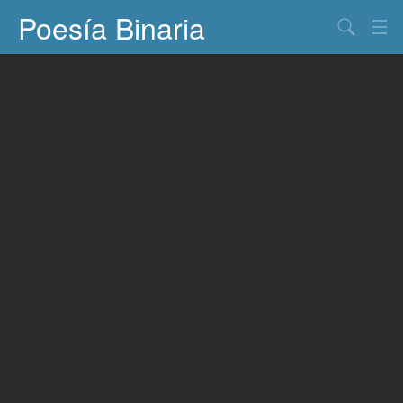
Poesía Binaria
Buscar
Información
Documentos
Entretenimiento
Contacto