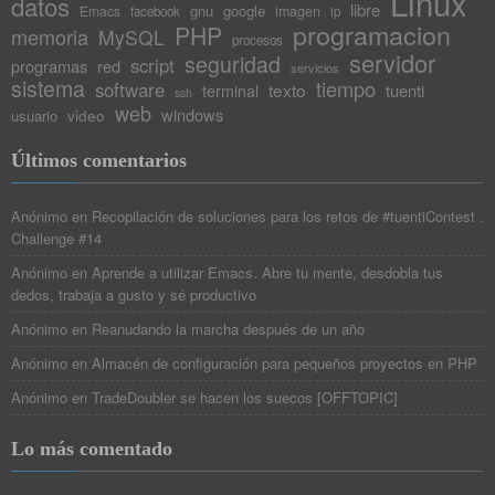
Linux
datos
libre
gnu
google
Emacs
imagen
facebook
ip
programacion
PHP
memoria
MySQL
procesos
servidor
seguridad
script
programas
red
servicios
sistema
tiempo
software
texto
tuenti
terminal
ssh
web
windows
video
usuario
Últimos comentarios
Anónimo
en
Recopilación de soluciones para los retos de #tuentiContest .
Challenge #14
Anónimo
en
Aprende a utilizar Emacs. Abre tu mente, desdobla tus
dedos, trabaja a gusto y sé productivo
Anónimo
en
Reanudando la marcha después de un año
Anónimo
en
Almacén de configuración para pequeños proyectos en PHP
Anónimo
en
TradeDoubler se hacen los suecos [OFFTOPIC]
Lo más comentado