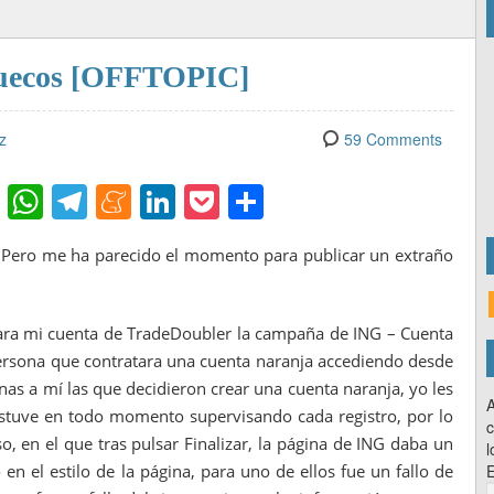
 suecos [OFFTOPIC]
z
59 Comments
Fl
W
T
M
Li
P
C
ip
h
el
e
n
o
o
. Pero me ha parecido el momento para publicar un extraño
b
at
e
n
k
ck
m
o
s
gr
e
e
et
p
ar
A
a
a
dI
ar
para mi cuenta de TradeDoubler la campaña de ING – Cuenta
persona que contratara una cuenta naranja accediendo desde
d
p
m
m
n
tir
nas a mí las que decidieron crear una cuenta naranja, yo les
p
e
A
estuve en todo momento supervisando cada registro, por lo
c
o, en el que tras pulsar Finalizar, la página de ING daba un
l
 en el estilo de la página, para uno de ellos fue un fallo de
E