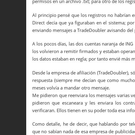
permisos en un archivo .txt; para otro de los regi
Al principio pensé que los registros no habrían 
Direct decía que ya figuraban en el sistema; p
enviando mensajes a TradeDoubler avisando del
A los pocos días, las dos cuentas naranja de ING D
los volvieron a remitir firmados y estaban operan
los datos estaban en regla; por tanto envié más 
Desde la empresa de afiliación (TradeDoubler), s
respuesta (siempre me decían que como mucho 
meses volvía a mandar otro mensaje.
Me pidieron que reenviara los mensajes varias v
pidieron que escaneara y les enviara los contr
verificaran. Ellos tienen en su poder toda esa inf
Como detalle, he de decir, que hablando por te
que no sabían nada de esa empresa de publicidad