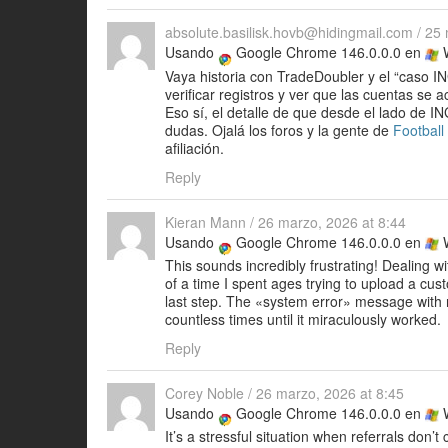
absolute.basilisk.hovb@hidingmail.com
/
25 
Usando
Google Chrome 146.0.0.0 en
W
Vaya historia con TradeDoubler y el “caso I
verificar registros y ver que las cuentas se
Eso sí, el detalle de que desde el lado de 
dudas. Ojalá los foros y la gente de
Football
afiliación.
Reply
Kieran Mann
/
26 marzo, 2026 at 8:44
Usando
Google Chrome 146.0.0.0 en
W
This sounds incredibly frustrating! Dealing w
of a time I spent ages trying to upload a cus
last step. The «system error» message with no
countless times until it miraculously worked.
Reply
Corey Noble
/
26 marzo, 2026 at 8:45
Usando
Google Chrome 146.0.0.0 en
W
It’s a stressful situation when referrals don’