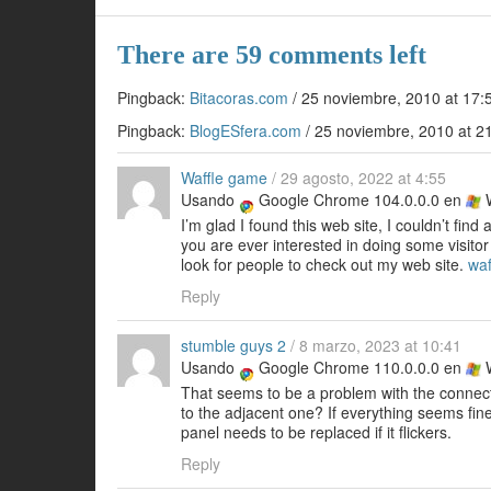
o
k
There are 59 comments left
Pingback:
Bitacoras.com
/
25 noviembre, 2010 at 17:
Pingback:
BlogESfera.com
/
25 noviembre, 2010 at 2
Waffle game
/
29 agosto, 2022 at 4:55
Usando
Google Chrome 104.0.0.0 en
W
I’m glad I found this web site, I couldn’t find
you are ever interested in doing some visitor 
look for people to check out my web site.
waf
Reply
stumble guys 2
/
8 marzo, 2023 at 10:41
Usando
Google Chrome 110.0.0.0 en
W
That seems to be a problem with the connecti
to the adjacent one? If everything seems fine,
panel needs to be replaced if it flickers.
Reply