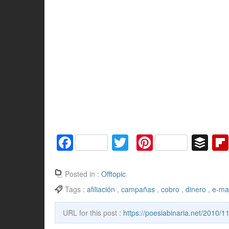
F
T
Pi
B
a
w
nt
uf
c
itt
er
f
Posted in :
Offtopic
e
er
e
er
Tags :
afiliación
,
campañas
,
cobro
,
dinero
,
e-mai
b
st
URL for this post :
https://poesiabinaria.net/2010/1
o