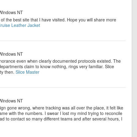
indows NT
 of the best site that I have visited. Hope you will share more
uise Leather Jacket
indows NT
 ignorance even when clearly documented protocols existed. The
departments claim to know nothing, rings very familiar. Slice
ity then.
Slice Master
indows NT
gn gone wrong, where tracking was all over the place, it felt like
ame with the numbers. I swear I lost my mind trying to reconcile
d to contact so many different teams and after several hours, I