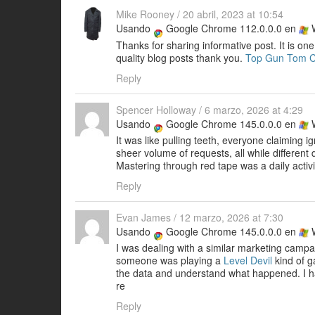
Mike Rooney
/
20 abril, 2023 at 10:54
Usando
Google Chrome 112.0.0.0 en
W
Thanks for sharing informative post. It is one
quality blog posts thank you.
Top Gun Tom Cr
Reply
Spencer Holloway
/
6 marzo, 2026 at 4:29
Usando
Google Chrome 145.0.0.0 en
W
It was like pulling teeth, everyone claiming
sheer volume of requests, all while different 
Mastering through red tape was a daily activ
Reply
Evan James
/
12 marzo, 2026 at 7:30
Usando
Google Chrome 145.0.0.0 en
W
I was dealing with a similar marketing campai
someone was playing a
Level Devil
kind of g
the data and understand what happened. I ha
re
Reply