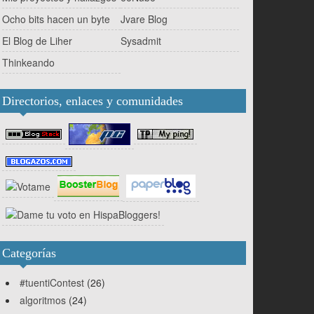
Ocho bits hacen un byte
Jvare Blog
El Blog de Liher
Sysadmit
Thinkeando
Directorios, enlaces y comunidades
Categorías
#tuentiContest
(26)
algoritmos
(24)