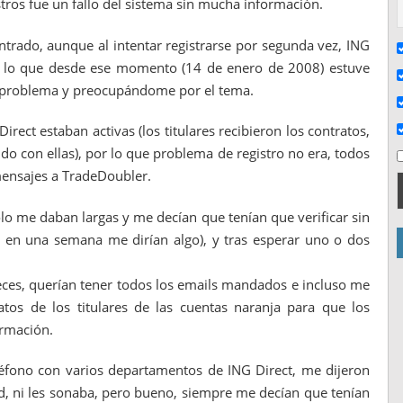
stros fue un fallo del sistema sin mucha información.
entrado, aunque al intentar registrarse por segunda vez, ING
or lo que desde ese momento (14 de enero de 2008) estuve
 problema y preocupándome por el tema.
irect estaban activas (los titulares recibieron los contratos,
do con ellas), por lo que problema de registro no era, todos
mensajes a TradeDoubler.
ólo me daban largas y me decían que tenían que verificar sin
en una semana me dirían algo), y tras esperar uno o dos
eces, querían tener todos los emails mandados e incluso me
atos de los titulares de las cuentas naranja para que los
ormación.
léfono con varios departamentos de ING Direct, me dijeron
, ni les sonaba, pero bueno, siempre me decían que tenían