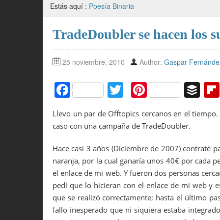
Estás aquí :
Poesía Binaria
TradeDoubler se hacen los
25 noviembre, 2010
Author:
Gaspar Fernánde
F
T
Pi
B
a
w
nt
uf
Llevo un par de Offtopics cercanos en el tiempo
c
itt
er
f
caso con una campaña de TradeDoubler.
e
er
e
er
b
st
Hace casi 3 años (Diciembre de 2007) contraté 
naranja, por la cual ganaría unos 40€ por cada 
o
el enlace de mi web. Y fueron dos personas cerca
o
pedí que lo hicieran con el enlace de mi web y 
k
que se realizó correctamente; hasta el último pas
fallo inesperado que ni siquiera estaba integrado