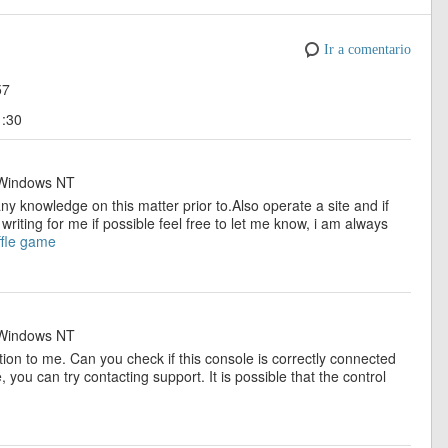
p
e
Ir a comentario
57
1:30
indows NT
 any knowledge on this matter prior to.Also operate a site and if
writing for me if possible feel free to let me know, i am always
fle game
indows NT
on to me. Can you check if this console is correctly connected
 you can try contacting support. It is possible that the control