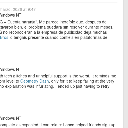
marzo, 2026 at 9:47
indows NT
NG – Cuenta naranja”. Me parece increíble que, después de
 activaron bien, el problema quedara sin resolver durante meses.
ING no reconocieran a la empresa de publicidad deja muchas
 Bros
lo tengáis presente cuando confiéis en plataformas de
indows NT
ith tech glitches and unhelpful support is the worst. It reminds me
tom level to
Geometry Dash
, only for it to keep failing at the very
 explanation was infuriating. I ended up just having to retry
indows NT
t complete as expected. I can relate: I once helped friends sign up