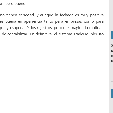
an, pero bueno.
o tienen seriedad, y aunque la fachada es muy positiva
, es buena en apariencia tanto para empresas como para
ue yo supervisé dos registros, pero me imagino la cantidad
de contabilizar. En definitiva, el sistema TradeDoubler
no
S
s
c
u
T