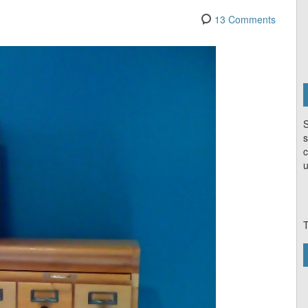
13 Comments
S
s
c
u
T