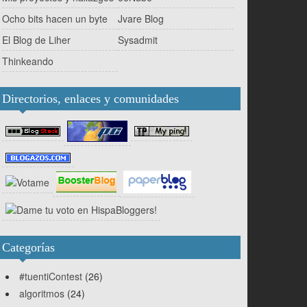
Ocho bits hacen un byte
Jvare Blog
El Blog de Liher
Sysadmit
Thinkeando
Directorios, enlaces y comunidades
Categorías
#tuentiContest
(26)
algoritmos
(24)