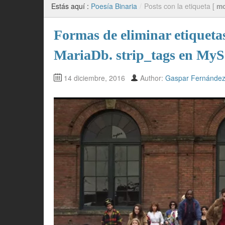
Estás aquí :
Poesía Binaria
/
Posts con la etiqueta [
m
Formas de eliminar etiqu
MariaDb. strip_tags en My
14 diciembre, 2016
Author:
Gaspar Fernánde