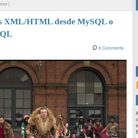
otor
]
etas XML/HTML desde MySQL o
SQL
z
8 Comments
A
c
l
E