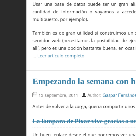
Usar una base de datos puede ser un gran ali
cantidad de información o vayamos a accede
multipuesto, por ejemplo).
También es de gran utilidad si construimos un 
servidor web (necesitamos la posibilidad de eje
allí, pero es una opción bastante buena, en ocas
…
Leer artículo completo
Empezando la semana con h
13 septiembre, 2011
Author:
Gaspar Fernánd
Antes de volver a la carga, quería compartir uno
La lámpara de Pixar vive gracias a u
Un buen, enlace desde el que podremos ver una